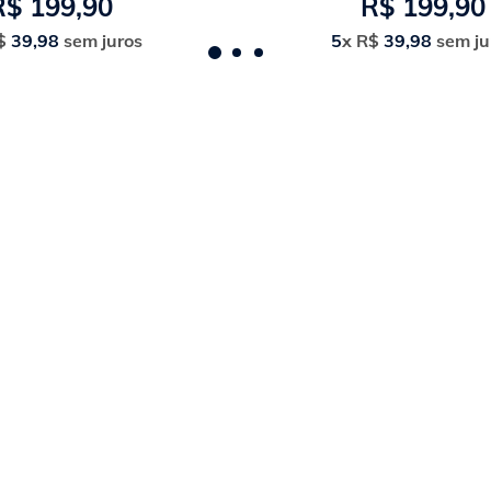
R$
199
,
90
R$
199
,
90
$
39
,
98
sem juros
5
x
R$
39
,
98
sem ju