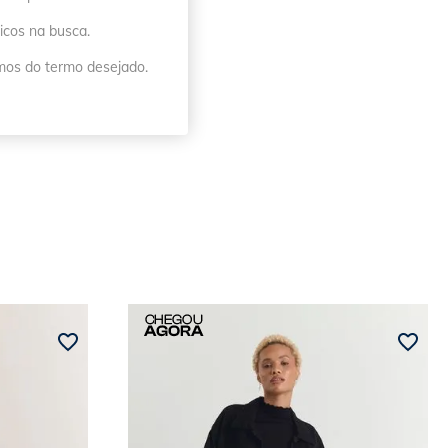
icos na busca.
imos do termo desejado.