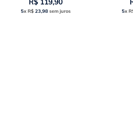
R$
119
,
90
5
x
R$
23
,
98
sem juros
5
x
R