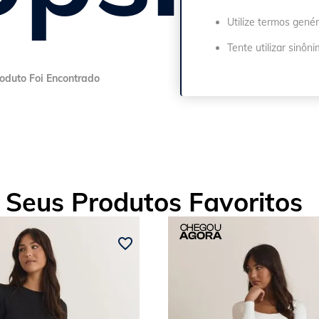
Utilize termos genér
Tente utilizar sinôn
Seus Produtos Favoritos