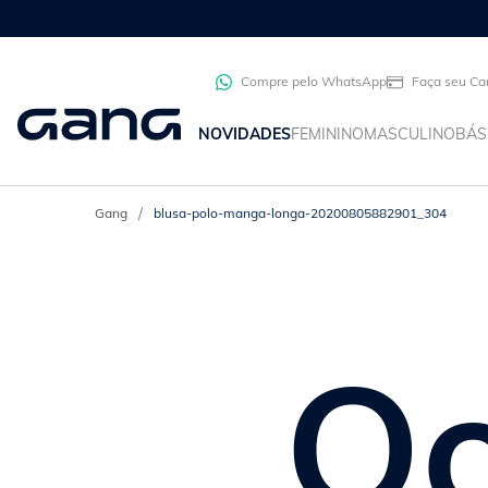
Compre pelo WhatsApp
Faça seu Ca
NOVIDADES
FEMININO
MASCULINO
BÁS
blusa-polo-manga-longa-20200805882901_304
Oo