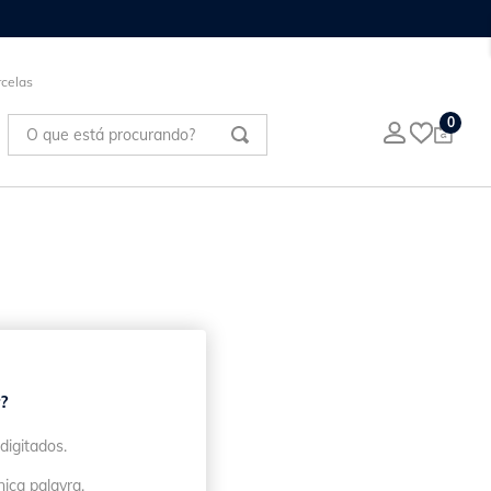
celas
O que está procurando?
0
?
digitados.
nica palavra.