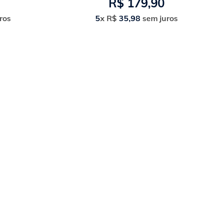
R$
179
,
90
ros
5
x
R$
35
,
98
sem juros