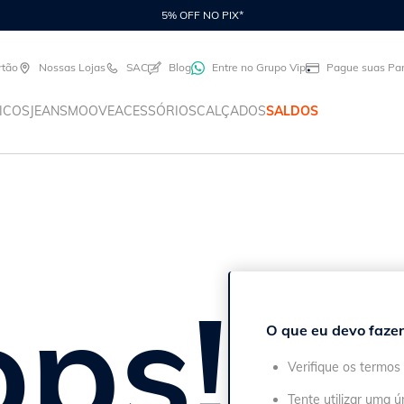
5% OFF NO PIX*
rtão
Nossas Lojas
SAC
Blog
Entre no Grupo Vip
Pague suas Par
ICOS
JEANS
MOOVE
ACESSÓRIOS
CALÇADOS
SALDOS
ps!
O que eu devo fazer
Verifique os termos 
Tente utilizar uma ú