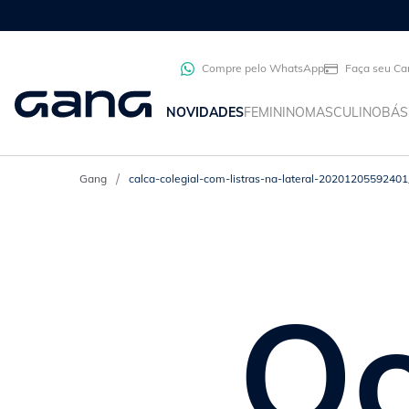
Compre pelo WhatsApp
Faça seu Ca
NOVIDADES
FEMININO
MASCULINO
BÁS
calca-colegial-com-listras-na-lateral-2020120559240
Oo