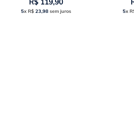
R$
119
,
90
5
x
R$
23
,
98
sem juros
5
x
R