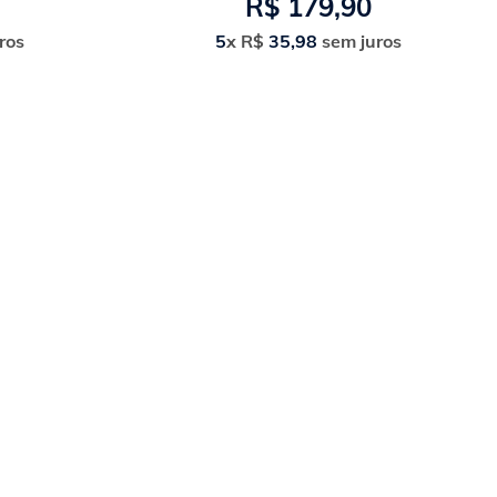
R$
179
,
90
ros
5
x
R$
35
,
98
sem juros