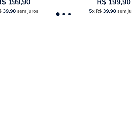
R$
199
,
90
R$
199
,
90
$
39
,
98
sem juros
5
x
R$
39
,
98
sem ju