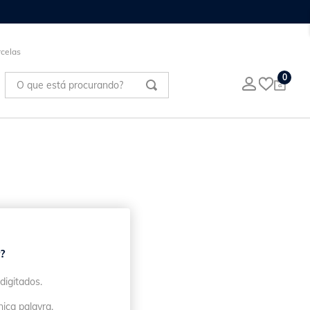
celas
O que está procurando?
0
?
digitados.
nica palavra.