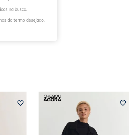
icos na busca.
imos do termo desejado.