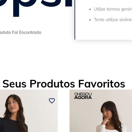
Utilize termos genér
Tente utilizar sinôn
Seus Produtos Favoritos