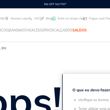
5% OFF NO PIX*
rtão
Nossas Lojas
SAC
Blog
Entre no Grupo Vip
Pague suas Par
ICOS
JEANS
MOOVE
ACESSÓRIOS
CALÇADOS
SALDOS
1_301
ps!
O que eu devo fazer
Verifique os termos 
Tente utilizar uma ú