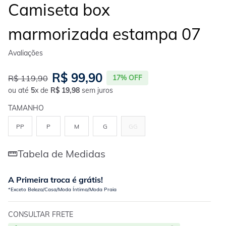
Camiseta box
marmorizada estampa 07
R$
99
,
90
R$
119
,
90
17%
OFF
ou até
5
x de
R$
19
,
98
sem juros
TAMANHO
PP
P
M
G
GG
Tabela de Medidas
A Primeira troca é grátis!
*Exceto Beleza/Casa/Moda Íntima/Moda Praia
CONSULTAR FRETE