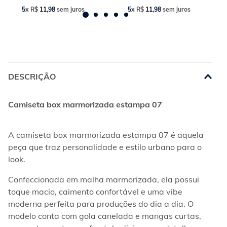
5
x
R$
11
,
98
sem juros
5
x
R$
11
,
98
sem juros
DESCRIÇÃO
Camiseta box marmorizada estampa 07
A camiseta box marmorizada estampa 07 é aquela 
peça que traz personalidade e estilo urbano para o 
look.
Confeccionada em malha marmorizada, ela possui 
toque macio, caimento confortável e uma vibe 
moderna perfeita para produções do dia a dia. O 
modelo conta com gola canelada e mangas curtas, 