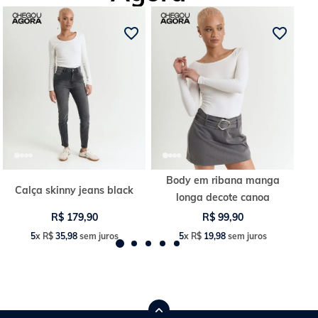
Body em ribana manga
Calça skinny jeans black
longa decote canoa
R$
179
,
90
R$
99
,
90
5
x
R$
35
,
98
sem juros
5
x
R$
19
,
98
sem juros