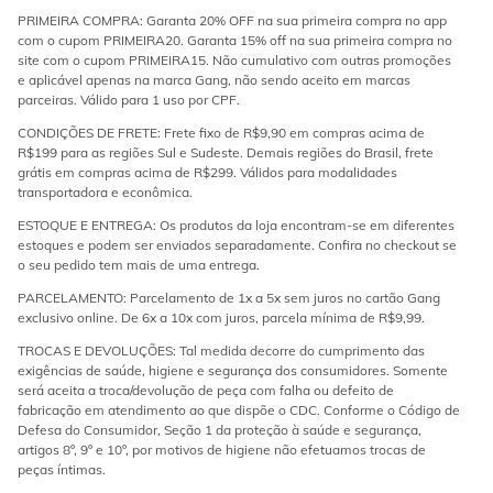
PRIMEIRA COMPRA: Garanta 20% OFF na sua primeira compra no app
com o cupom PRIMEIRA20. Garanta 15% off na sua primeira compra no
site com o cupom PRIMEIRA15. Não cumulativo com outras promoções
e aplicável apenas na marca Gang, não sendo aceito em marcas
parceiras. Válido para 1 uso por CPF.
CONDIÇÕES DE FRETE: Frete fixo de R$9,90 em compras acima de
R$199 para as regiões Sul e Sudeste. Demais regiões do Brasil, frete
grátis em compras acima de R$299. Válidos para modalidades
transportadora e econômica.
ESTOQUE E ENTREGA: Os produtos da loja encontram-se em diferentes
estoques e podem ser enviados separadamente. Confira no checkout se
o seu pedido tem mais de uma entrega.
PARCELAMENTO: Parcelamento de 1x a 5x sem juros no cartão Gang
exclusivo online. De 6x a 10x com juros, parcela mínima de R$9,99.
TROCAS E DEVOLUÇÕES: Tal medida decorre do cumprimento das
exigências de saúde, higiene e segurança dos consumidores. Somente
será aceita a troca/devolução de peça com falha ou defeito de
fabricação em atendimento ao que dispõe o CDC. Conforme o Código de
Defesa do Consumidor, Seção 1 da proteção à saúde e segurança,
artigos 8º, 9º e 10º, por motivos de higiene não efetuamos trocas de
peças íntimas.