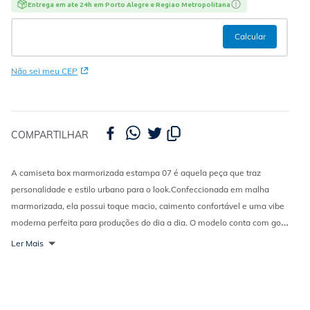
Entrega em ate 24h em Porto Alegre e Regiao Metropolitana
Não sei meu CEP
COMPARTILHAR
A camiseta box marmorizada estampa 07 é aquela peça que traz
personalidade e estilo urbano para o look.
Confeccionada em malha
marmorizada, ela possui toque macio, caimento confortável e uma vibe
moderna perfeita para produções do dia a dia. O modelo conta com gola
canelada e mangas curtas, enquanto a estampa frontal adiciona um
Ler Mais
detalhe cheio de atitude que destaca a peça.
Perfeita para ocasiões
casuais, combina super bem com jeans, calças jogger ou bermudas para
criar looks modernos, despojados e cheios de personalidade.