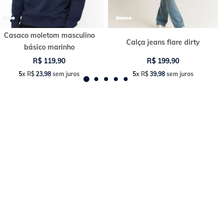
Casaco moletom masculino
Calça jeans flare dirty
básico marinho
R$
119
,
90
R$
199
,
90
5
x
R$
23
,
98
sem juros
5
x
R$
39
,
98
sem juros