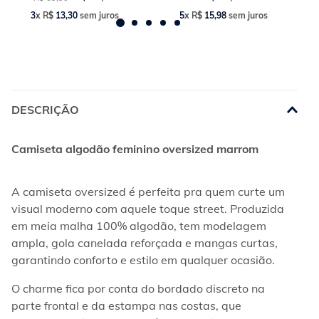
3
x
R$
13
,
30
sem juros
5
x
R$
15
,
98
sem juros
DESCRIÇÃO
Camiseta algodão feminino oversized marrom
A camiseta oversized é perfeita pra quem curte um 
visual moderno com aquele toque street. Produzida 
em meia malha 100% algodão, tem modelagem 
ampla, gola canelada reforçada e mangas curtas, 
garantindo conforto e estilo em qualquer ocasião.
O charme fica por conta do bordado discreto na 
parte frontal e da estampa nas costas, que 