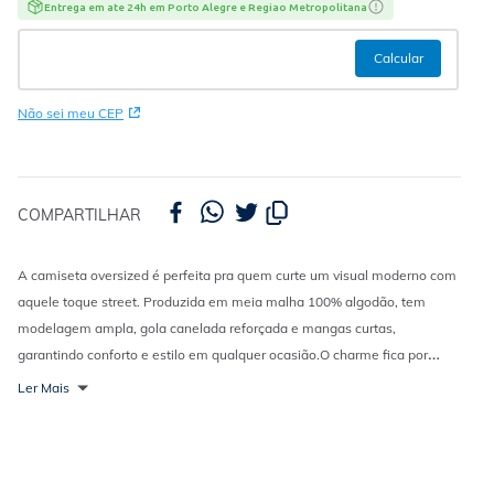
Entrega em ate 24h em Porto Alegre e Regiao Metropolitana
Não sei meu CEP
COMPARTILHAR
A camiseta oversized é perfeita pra quem curte um visual moderno com
aquele toque street. Produzida em meia malha 100% algodão, tem
modelagem ampla, gola canelada reforçada e mangas curtas,
garantindo conforto e estilo em qualquer ocasião.
O charme fica por
conta do bordado discreto na parte frontal e da estampa nas costas, que
Ler Mais
traduzem a vibe descontraída das noites de verão, leve, urbana e cheia
de atitude.
Combine com
bermuda cargo
,
jeans largo
ou
calça jogger
para um look autêntico, confortável e pronto pro rolê.