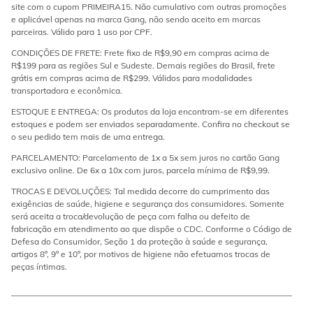
site com o cupom PRIMEIRA15. Não cumulativo com outras promoções
e aplicável apenas na marca Gang, não sendo aceito em marcas
parceiras. Válido para 1 uso por CPF.
CONDIÇÕES DE FRETE: Frete fixo de R$9,90 em compras acima de
R$199 para as regiões Sul e Sudeste. Demais regiões do Brasil, frete
grátis em compras acima de R$299. Válidos para modalidades
transportadora e econômica.
ESTOQUE E ENTREGA: Os produtos da loja encontram-se em diferentes
estoques e podem ser enviados separadamente. Confira no checkout se
o seu pedido tem mais de uma entrega.
PARCELAMENTO: Parcelamento de 1x a 5x sem juros no cartão Gang
exclusivo online. De 6x a 10x com juros, parcela mínima de R$9,99.
TROCAS E DEVOLUÇÕES: Tal medida decorre do cumprimento das
exigências de saúde, higiene e segurança dos consumidores. Somente
será aceita a troca/devolução de peça com falha ou defeito de
fabricação em atendimento ao que dispõe o CDC. Conforme o Código de
Defesa do Consumidor, Seção 1 da proteção à saúde e segurança,
artigos 8º, 9º e 10º, por motivos de higiene não efetuamos trocas de
peças íntimas.