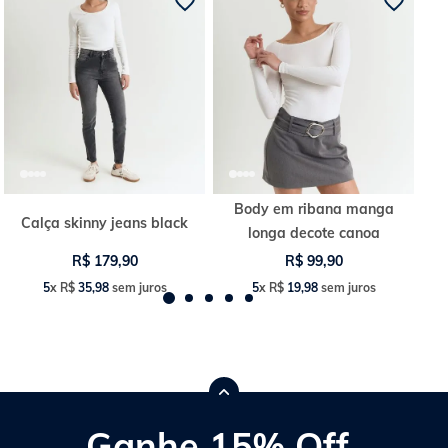
Body em ribana manga
Calça skinny jeans black
longa decote canoa
R$
179
,
90
R$
99
,
90
5
x
R$
35
,
98
sem juros
5
x
R$
19
,
98
sem juros
Ganhe 15% Off