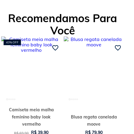
Recomendamos Para
Você
43%
OFF
Camiseta meia malha
feminino baby look
Blusa regata canelada
vermelho
moove
R$
39
,
90
R$
79
,
90
R$
69
,
90