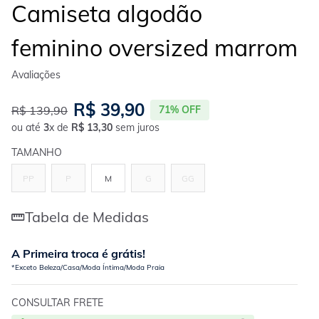
Camiseta algodão
feminino oversized marrom
R$
39
,
90
R$
139
,
90
71%
OFF
ou até
3
x de
R$
13
,
30
sem juros
TAMANHO
PP
P
M
G
GG
Tabela de Medidas
A Primeira troca é grátis!
*Exceto Beleza/Casa/Moda Íntima/Moda Praia
CONSULTAR FRETE