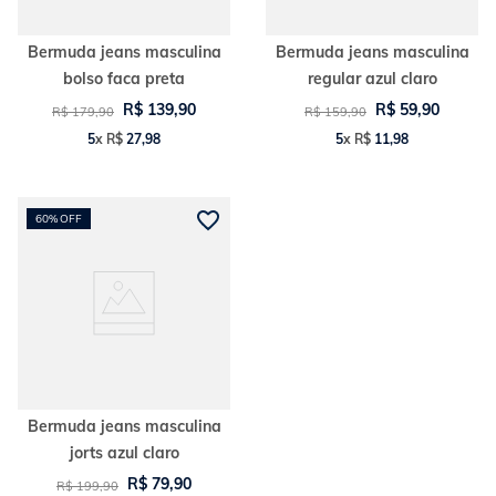
Bermuda jeans masculina
Bermuda jeans masculina
bolso faca preta
regular azul claro
R$
139
,
90
R$
59
,
90
R$
179
,
90
R$
159
,
90
5
x
R$
27
,
98
5
x
R$
11
,
98
60%
OFF
Bermuda jeans masculina
jorts azul claro
R$
79
,
90
R$
199
,
90