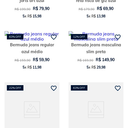
jorts art azul
reta risca de giz azul
R$
79
,
90
R$
69
,
90
R$
199
,
90
R$
179
,
90
5
x
R$
15
,
98
5
x
R$
13
,
98
63%
OFF
12%
OFF
Bermuda jeans regular
Bermuda jeans masculina
azul médio
slim preta
R$
59
,
90
R$
149
,
90
R$
159
,
90
R$
169
,
90
5
x
R$
11
,
98
5
x
R$
29
,
98
22%
OFF
63%
OFF