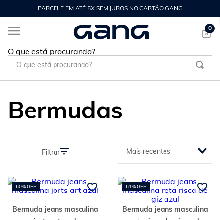
PARCELE EM ATÉ 5X SEM JUROS NO CARTÃO GANG
0
O que está procurando?
Bermudas
Mais recentes
Filtrar
60%
OFF
61%
OFF
Bermuda jeans masculina
Bermuda jeans masculina