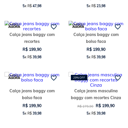
5
x
R$
47
,
98
5
x
R$
23
,
98
Calça jeans baggy com
Calça jeans baggy com
recortes
bolso faca
R$
199
,
90
R$
199
,
90
5
x
R$
39
,
98
5
x
R$
39
,
98
29%
OFF
Calça jeans baggy com
Calça jeans masculina
bolso faca
baggy com recortes Cinza
R$
199
,
90
R$
199
,
90
R$
279
,
90
5
x
R$
39
,
98
5
x
R$
39
,
98