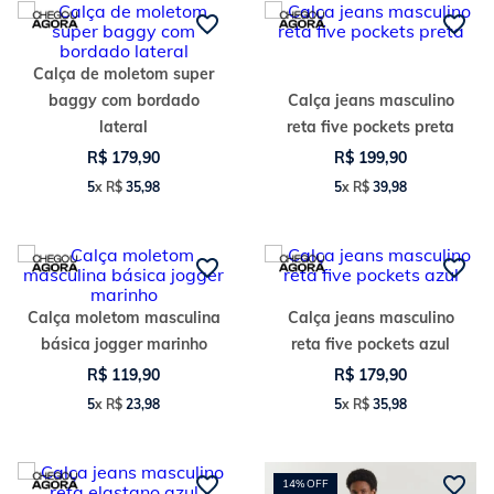
Calça de moletom super
baggy com bordado
Calça jeans masculino
lateral
reta five pockets preta
R$
179
,
90
R$
199
,
90
5
x
R$
35
,
98
5
x
R$
39
,
98
Calça moletom masculina
Calça jeans masculino
básica jogger marinho
reta five pockets azul
R$
119
,
90
R$
179
,
90
5
x
R$
23
,
98
5
x
R$
35
,
98
14%
OFF