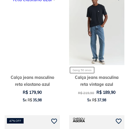
Gang 50 anos
Calça jeans masculino
Calça jeans masculina
reta elastano azul
reta vintage azul
R$
179
,
90
R$
189
,
90
R$
219
,
90
5
x
R$
35
,
98
5
x
R$
37
,
98
47%
OFF