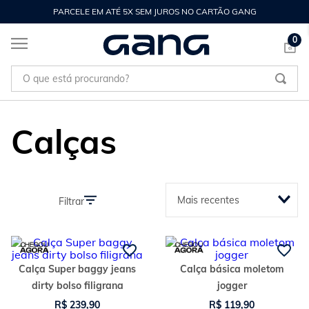
PARCELE EM ATÉ 5X SEM JUROS NO CARTÃO GANG
0
O que está procurando?
Calças
Mais recentes
Filtrar
Calça Super baggy jeans
Calça básica moletom
dirty bolso filigrana
jogger
R$
239
,
90
R$
119
,
90