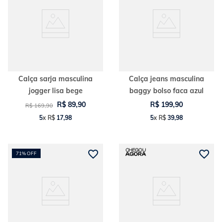
Calça sarja masculina
Calça jeans masculina
jogger lisa bege
baggy bolso faca azul
R$
89
,
90
R$
199
,
90
R$
169
,
90
5
x
R$
17
,
98
5
x
R$
39
,
98
71%
OFF