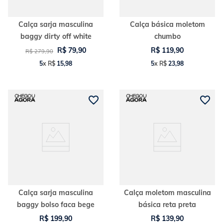
Calça sarja masculina
Calça básica moletom
baggy dirty off white
chumbo
R$
79
,
90
R$
119
,
90
R$
279
,
90
5
x
R$
15
,
98
5
x
R$
23
,
98
Calça sarja masculina
Calça moletom masculina
baggy bolso faca bege
básica reta preta
R$
199
,
90
R$
139
,
90