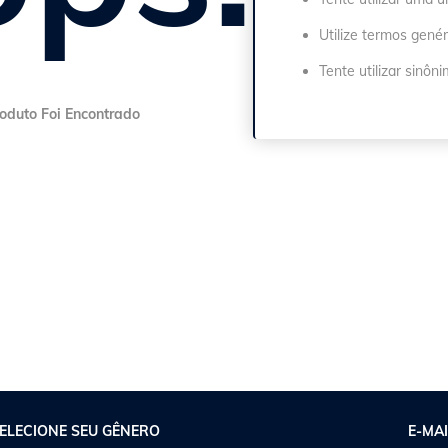
Utilize termos genér
Tente utilizar sinôn
ELECIONE SEU GÊNERO
E-MAI