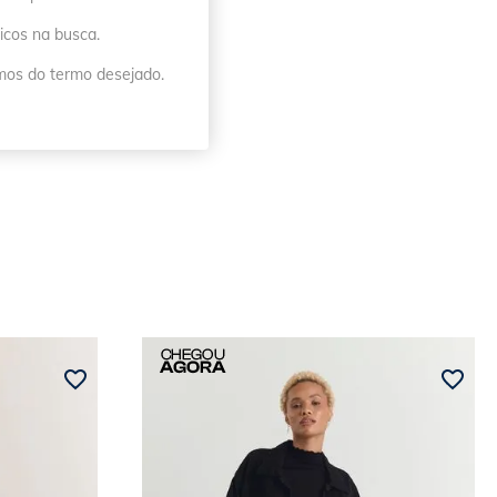
icos na busca.
imos do termo desejado.