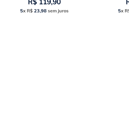
R$
119
,
90
5
x
R$
23
,
98
sem juros
5
x
R