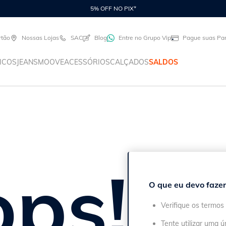
5% OFF NO PIX*
rtão
Nossas Lojas
SAC
Blog
Entre no Grupo Vip
Pague suas Par
ICOS
JEANS
MOOVE
ACESSÓRIOS
CALÇADOS
SALDOS
ps!
O que eu devo fazer
Verifique os termos 
Tente utilizar uma ú