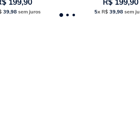
R$
199
,
90
R$
199
,
90
$
39
,
98
sem juros
5
x
R$
39
,
98
sem ju