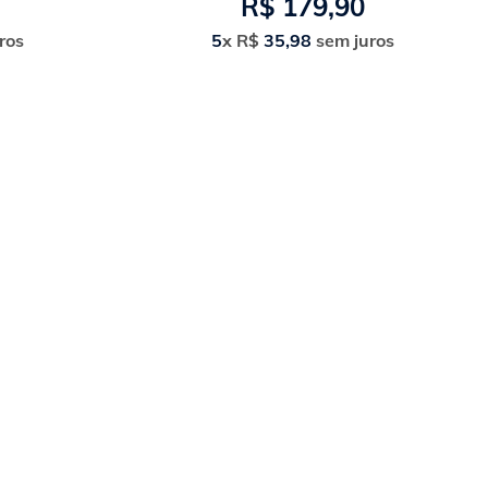
R$
179
,
90
ros
5
x
R$
35
,
98
sem juros