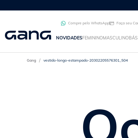
Compre pelo WhatsApp
Faça seu Ca
NOVIDADES
FEMININO
MASCULINO
BÁS
vestido-longo-estampado-20302205576301_504
Oo