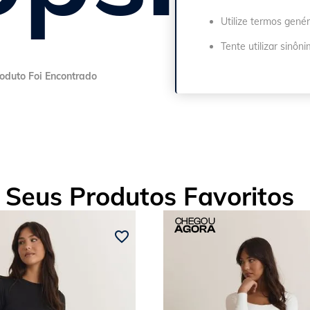
Utilize termos genér
Tente utilizar sinôn
Seus Produtos Favoritos