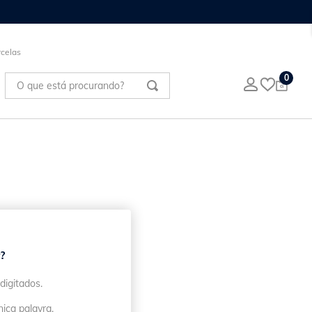
celas
O que está procurando?
0
?
digitados.
nica palavra.