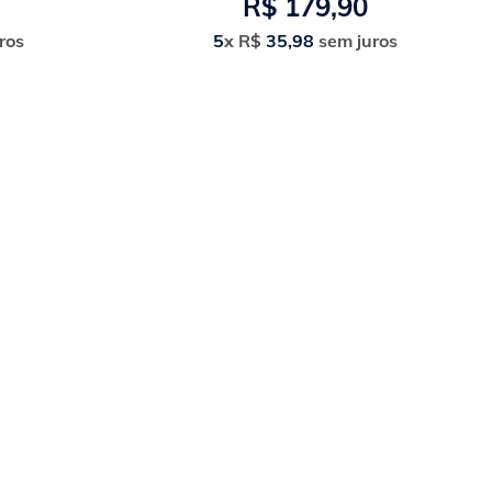
R$
179
,
90
ros
5
x
R$
35
,
98
sem juros