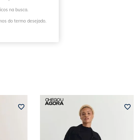
icos na busca.
imos do termo desejado.