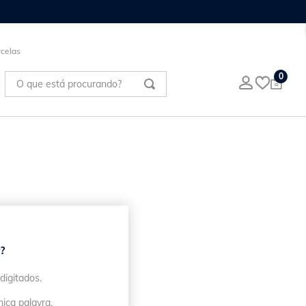
 FRETE GRÁTIS!
celas
O que está procurando?
0
?
digitados.
nica palavra.