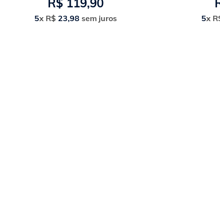
R$
119
,
90
5
x
R$
23
,
98
sem juros
5
x
R