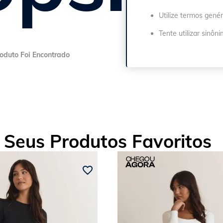
Utilize termos genér
Tente utilizar sinôn
Seus Produtos Favoritos