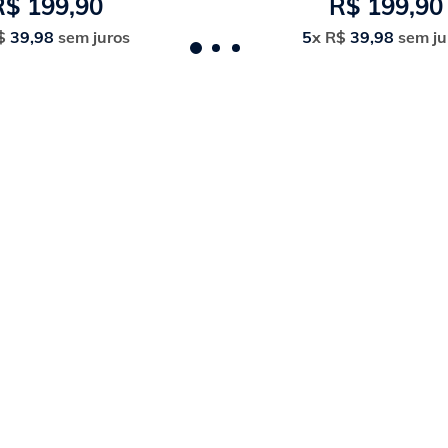
R$
199
,
90
R$
199
,
90
$
39
,
98
sem juros
5
x
R$
39
,
98
sem ju