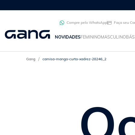
Compre pelo WhatsApp
Faça seu Ca
NOVIDADES
FEMININO
MASCULINO
BÁS
camisa-manga-curta-xadrez-28246_2
Oo