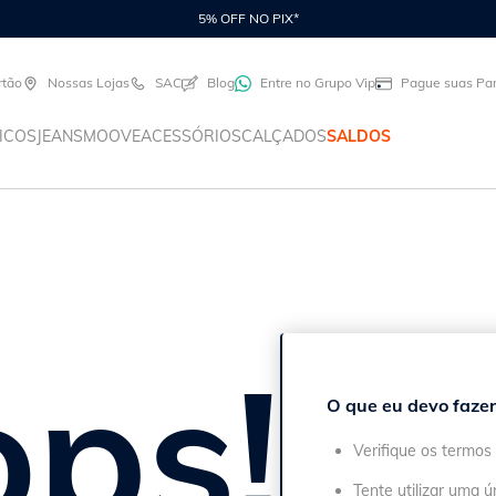
COMPRE ONLINE E RETIRE EM UMA DAS NOSSAS 90 LOJAS COM
rtão
Nossas Lojas
SAC
Blog
Entre no Grupo Vip
Pague suas Par
ICOS
JEANS
MOOVE
ACESSÓRIOS
CALÇADOS
SALDOS
ps!
O que eu devo fazer
Verifique os termos 
Tente utilizar uma ú