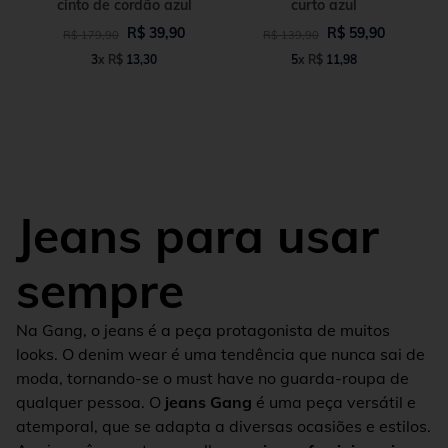
cinto de cordão azul
curto azul
R$
39
,
90
R$
59
,
90
R$
179
,
90
R$
139
,
90
3
x
R$
13
,
30
5
x
R$
11
,
98
Jeans para usar
sempre
Na Gang, o jeans é a peça protagonista de muitos
looks. O denim wear é uma tendência que nunca sai de
moda, tornando-se o must have no guarda-roupa de
qualquer pessoa. O
jeans Gang
é uma peça versátil e
atemporal, que se adapta a diversas ocasiões e estilos.