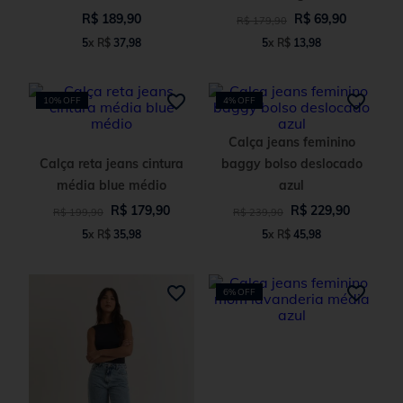
R$
189
,
90
R$
69
,
90
R$
179
,
90
5
x
R$
37
,
98
5
x
R$
13
,
98
10%
OFF
4%
OFF
Calça jeans feminino
Calça reta jeans cintura
baggy bolso deslocado
média blue médio
azul
R$
179
,
90
R$
229
,
90
R$
199
,
90
R$
239
,
90
5
x
R$
35
,
98
5
x
R$
45
,
98
6%
OFF