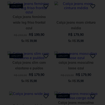
23%
OFF
Calça jeans feminino
wide leg friso frontal
Calça jeans mom cintura
azul
média
R$
199
,
90
R$
179
,
90
R$
259
,
90
5
x
R$
39
,
98
5
x
R$
35
,
98
10%
OFF
18%
OFF
Calça jeans slim com
calça jeans masculina
elastano e puídos
loose azul
R$
179
,
90
R$
179
,
90
R$
199
,
90
R$
219
,
90
5
x
R$
35
,
98
5
x
R$
35
,
98
29%
OFF
Calça jeans masculina