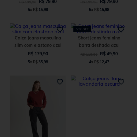
R$
79
,
90
R$
79
,
90
R$
199
,
90
R$
199
,
90
5
x
R$
15
,
98
5
x
R$
15
,
98
58%
OFF
Calça jeans masculina
Short jeans feminino
slim com elastano azul
barra desfiada azul
R$
179
,
90
R$
49
,
90
R$
119
,
90
5
x
R$
35
,
98
4
x
R$
12
,
47