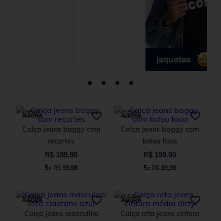
Calça jeans baggy com
Calça jeans baggy com
recortes
bolso faca
R$
199
,
90
R$
199
,
90
5
x
R$
39
,
98
5
x
R$
39
,
98
Calça jeans masculino
Calça reta jeans cintura