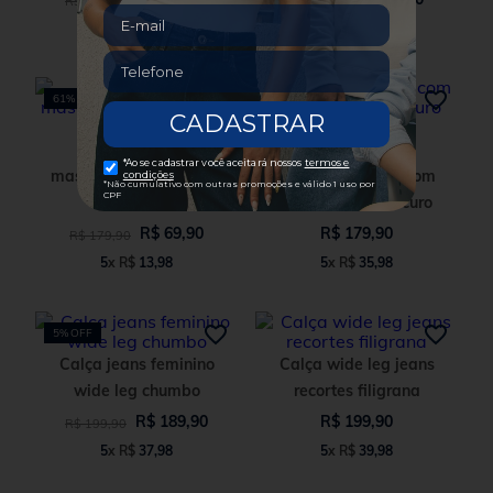
R$
179
,
90
R$
159
,
90
5
x
R$
23
,
98
5
x
R$
11
,
98
61%
OFF
Bermuda jeans
masculina reta risca de
Calça jeans slim com
giz azul
elastano azul escuro
R$
69
,
90
R$
179
,
90
R$
179
,
90
5
x
R$
13
,
98
5
x
R$
35
,
98
5%
OFF
Calça jeans feminino
Calça wide leg jeans
wide leg chumbo
recortes filigrana
R$
189
,
90
R$
199
,
90
R$
199
,
90
5
x
R$
37
,
98
5
x
R$
39
,
98