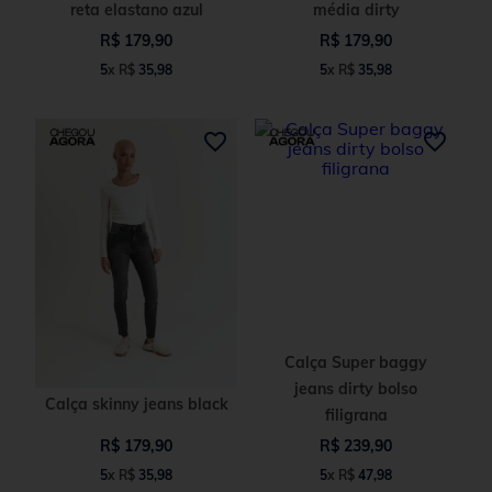
reta elastano azul
média dirty
R$
179
,
90
R$
179
,
90
5
x
R$
35
,
98
5
x
R$
35
,
98
Calça Super baggy
jeans dirty bolso
Calça skinny jeans black
filigrana
R$
179
,
90
R$
239
,
90
5
x
R$
35
,
98
5
x
R$
47
,
98