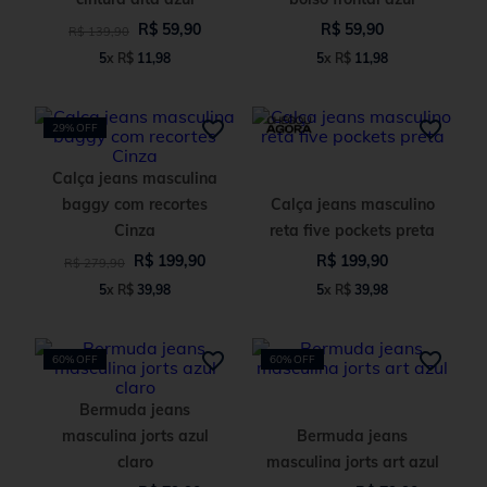
R$
59
,
90
R$
59
,
90
R$
139
,
90
5
x
R$
11
,
98
5
x
R$
11
,
98
29%
OFF
Calça jeans masculina
baggy com recortes
Calça jeans masculino
Cinza
reta five pockets preta
R$
199
,
90
R$
199
,
90
R$
279
,
90
5
x
R$
39
,
98
5
x
R$
39
,
98
60%
OFF
60%
OFF
Bermuda jeans
masculina jorts azul
Bermuda jeans
claro
masculina jorts art azul