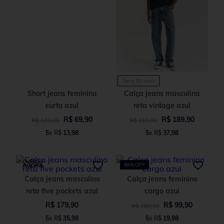
Gang 50 anos
Short jeans feminino
Calça jeans masculina
curto azul
reta vintage azul
R$
69
,
90
R$
189
,
90
R$
179
,
90
R$
219
,
90
5
x
R$
13
,
98
5
x
R$
37
,
98
66%
OFF
Calça jeans masculino
Calça jeans feminino
reta five pockets azul
cargo azul
R$
179
,
90
R$
99
,
90
R$
289
,
90
5
x
R$
35
,
98
5
x
R$
19
,
98