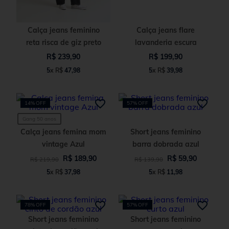
Calça jeans feminino
Calça jeans flare
reta risca de giz preto
lavanderia escura
R$
239
,
90
R$
199
,
90
5
x
R$
47
,
98
5
x
R$
39
,
98
14%
OFF
57%
OFF
Gang 50 anos
Calça jeans femina mom
Short jeans feminino
vintage Azul
barra dobrada azul
R$
189
,
90
R$
59
,
90
R$
219
,
90
R$
139
,
90
5
x
R$
37
,
98
5
x
R$
11
,
98
78%
OFF
57%
OFF
Short jeans feminino
Short jeans feminino