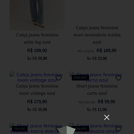
Calça jeans feminino
Calça jeans feminino
mom lavanderia média
wide leg azul
azul
R$
199
,
90
R$
169
,
90
R$
179
,
90
5
x
R$
39
,
98
5
x
R$
33
,
98
63%
OFF
Calça jeans feminino
Short jeans feminino
mom vintage azul
curto azul
R$
179
,
90
R$
59
,
90
R$
159
,
90
5
x
R$
35
,
98
5
x
R$
11
,
98
7%
OFF
10%
OFF