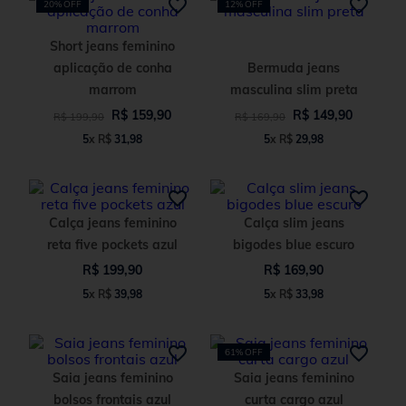
20%
OFF
12%
OFF
Short jeans feminino
aplicação de conha
Bermuda jeans
marrom
masculina slim preta
R$
159
,
90
R$
149
,
90
R$
199
,
90
R$
169
,
90
5
x
R$
31
,
98
5
x
R$
29
,
98
Calça jeans feminino
Calça slim jeans
reta five pockets azul
bigodes blue escuro
R$
199
,
90
R$
169
,
90
5
x
R$
39
,
98
5
x
R$
33
,
98
61%
OFF
Saia jeans feminino
Saia jeans feminino
bolsos frontais azul
curta cargo azul