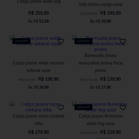
Calça jeans wide leg
reta bolso cargo azul
R$
259
,
90
R$
199
,
90
R$
279
,
90
5
x
R$
51
,
98
5
x
R$
39
,
98
23%
OFF
22%
OFF
Bermuda jeans
Calça jeans wide recorte
masculina bolso faca
lateral azul
preta
R$
199
,
90
R$
139
,
90
R$
259
,
90
R$
179
,
90
5
x
R$
39
,
98
5
x
R$
27
,
98
18%
OFF
Calça jeans mom cintura
Calça jeans feminino
alta
wide leg azul
R$
179
,
90
R$
229
,
90
R$
279
,
90