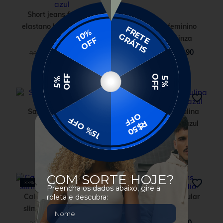
Short jeans feminino
elastano barra dobrada
Calça jeans feminino
azul
reta clássica cinza
R$
129
,
90
R$
179
,
90
R$
139
,
90
R$
199
,
90
5
x
R$
25
,
98
5
x
R$
35
,
98
Saia jeans mini com
Calça jeans masculina
fivelas
baggy bolso faca azul
R$
179
,
90
R$
199
,
90
5
x
R$
35
,
98
5
x
R$
39
,
98
33%
OFF
63%
OFF
Calça jeans masculina
Bermuda jeans regular
slim com elastano azul
azul médio
R$
119
,
90
R$
59
,
90