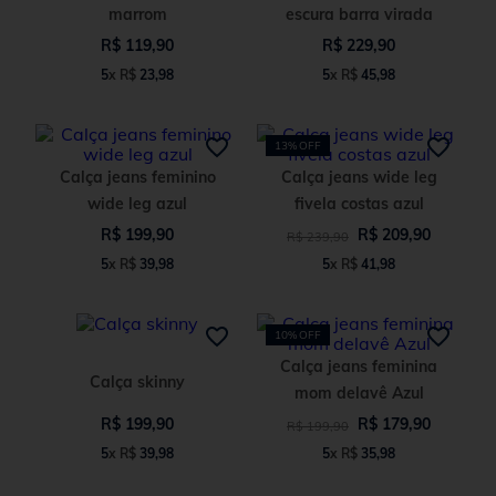
marrom
escura barra virada
R$
119
,
90
R$
229
,
90
5
x
R$
23
,
98
5
x
R$
45
,
98
13%
OFF
Calça jeans feminino
Calça jeans wide leg
wide leg azul
fivela costas azul
R$
199
,
90
R$
209
,
90
R$
239
,
90
5
x
R$
39
,
98
5
x
R$
41
,
98
10%
OFF
Calça jeans feminina
Calça skinny
mom delavê Azul
R$
199
,
90
R$
179
,
90
R$
199
,
90
5
x
R$
39
,
98
5
x
R$
35
,
98