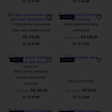
5
x
R$
35
,
98
5
x
R$
45
,
98
22%
OFF
Calça jeans masculino
Short jeans feminino
slim com elastano azul
curto azul
R$
179
,
90
R$
139
,
90
R$
179
,
90
5
x
R$
35
,
98
5
x
R$
27
,
98
6%
OFF
63%
OFF
Short jeans feminino
cintura alta barra
Saia jeans mini
marrom
R$
149
,
90
R$
59
,
90
R$
159
,
90
R$
159
,
90
5
x
R$
29
,
98
5
x
R$
11
,
98