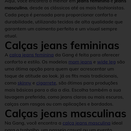
Aqui, você encontra o melhor em
jeans feminino
e
jeans
masculino
, desde os clássicos até os mais fashionistas.
Cada peça é pensada para proporcionar conforto e
durabilidade, utilizando tecidos de alta qualidade que
garantem um caimento perfeito e um visual sempre
atual.
Calças jeans femininas
A
calça jeans feminina
da Gang é feita para oferecer
conforto e estilo. Os modelos
mom jeans
e
wide leg
são
uma ótima opção para quem quer acrescentar um
toque de atitude ao look. Já os fits mais tradicionais,
como
skinny
e
cigarrete
, são ótimos para produções
mais básicas para o dia a dia. Escolha também a sua
lavagem preferida, como jeans claros ou mais escuros,
calças com rasgos ou com aplicações e bordados.
Calças jeans masculinas
Na Gang, você encontra a
calça jeans masculina
ideal
para o trabalho, um passeio casual ou um evento