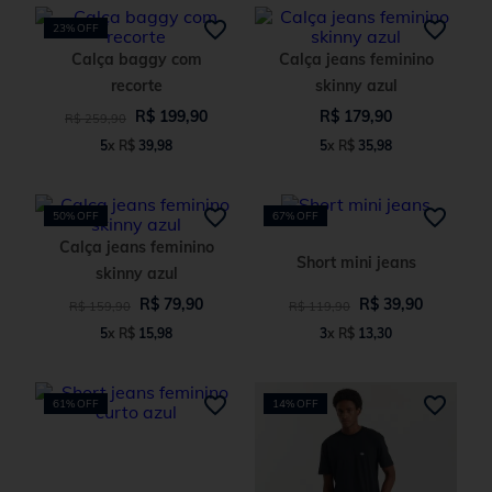
23%
OFF
Calça baggy com
Calça jeans feminino
recorte
skinny azul
R$
199
,
90
R$
179
,
90
R$
259
,
90
5
x
R$
39
,
98
5
x
R$
35
,
98
50%
OFF
67%
OFF
Calça jeans feminino
Short mini jeans
skinny azul
R$
79
,
90
R$
39
,
90
R$
159
,
90
R$
119
,
90
5
x
R$
15
,
98
3
x
R$
13
,
30
61%
OFF
14%
OFF