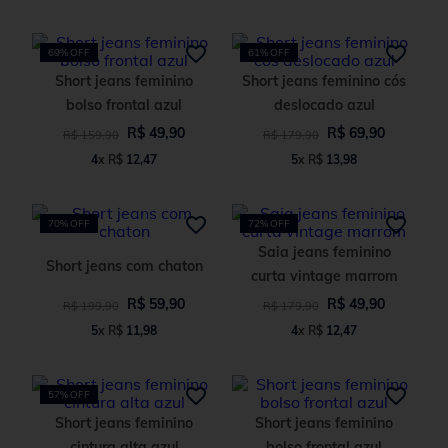
69%
OFF
61%
OFF
Short jeans feminino
Short jeans feminino cós
bolso frontal azul
deslocado azul
R$
49
,
90
R$
69
,
90
R$
159
,
90
R$
179
,
90
4
x
R$
12
,
47
5
x
R$
13
,
98
70%
OFF
72%
OFF
Saia jeans feminino
Short jeans com chaton
curta vintage marrom
R$
59
,
90
R$
49
,
90
R$
199
,
90
R$
179
,
90
5
x
R$
11
,
98
4
x
R$
12
,
47
57%
OFF
Short jeans feminino
Short jeans feminino
cintura alta azul
bolso frontal azul