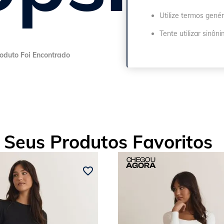
Utilize termos genér
Tente utilizar sinôn
Seus Produtos Favoritos