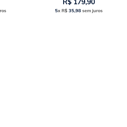
R$
179
,
90
ros
5
x
R$
35
,
98
sem juros