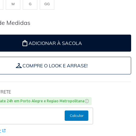
M
G
GG
de Medidas
ADICIONAR À SACOLA
COMPRE O LOOK E ARRASE!
FRETE
ate 24h em Porto Alegre e Regiao Metropolitana
P