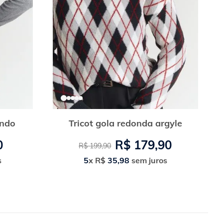
ondo
Tricot gola redonda argyle
0
R$
179
,
90
R$
199
,
90
s
5
x
R$
35
,
98
sem juros