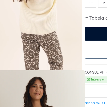
PP
P
Tabela 
CONSULTAR 
Entrega em 
Não sei meu CE