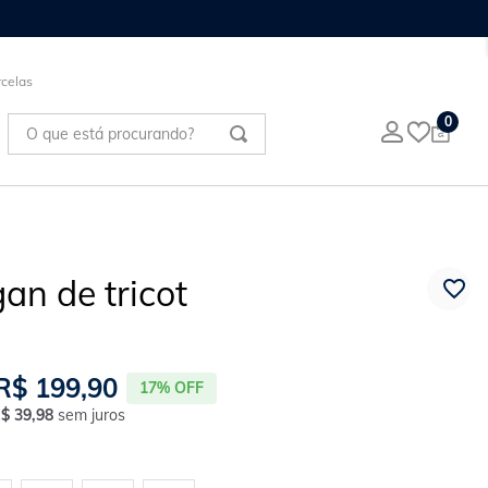
COMPRE ONLINE E RETIRE EM UMA DAS NOS
celas
O que está procurando?
0
an de tricot
R$
199
,
90
17%
OFF
R$
39
,
98
sem juros