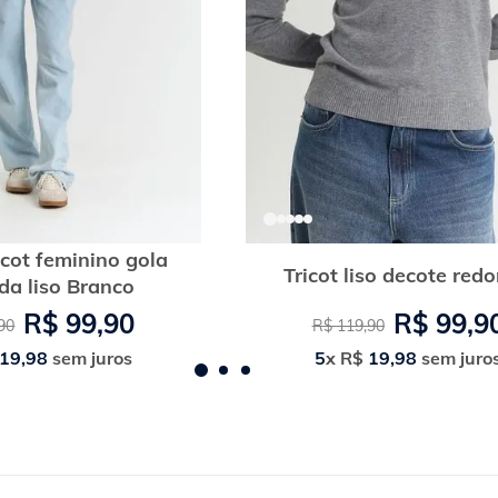
icot feminino gola
Tricot liso decote red
da liso Branco
R$
99
,
90
R$
99
,
9
90
R$
119
,
90
19
,
98
sem juros
5
x
R$
19
,
98
sem juro