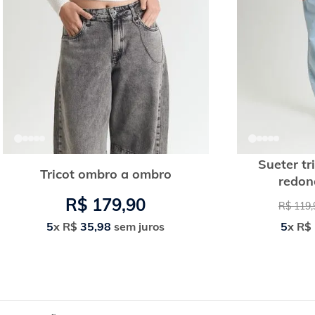
Sueter tr
Tricot ombro a ombro
redon
R$
179
,
90
R$
119
,
5
x
R$
35
,
98
sem juros
5
x
R$