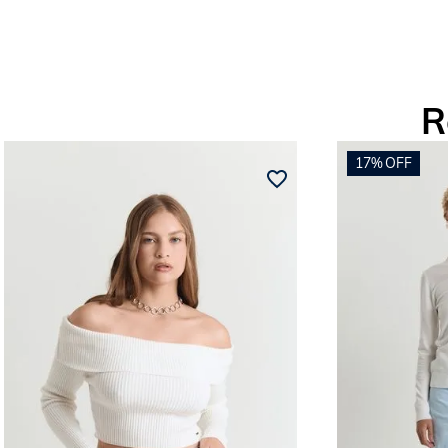
R
17%
OFF