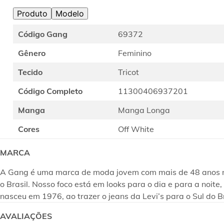
Produto
Modelo
Código Gang
69372
Gênero
Feminino
Tecido
Tricot
Código Completo
11300406937201
Manga
Manga Longa
Cores
Off White
MARCA
A Gang é uma marca de moda jovem com mais de 48 anos no m
o Brasil. Nosso foco está em looks para o dia e para a noi
nasceu em 1976, ao trazer o jeans da Levi’s para o Sul do B
AVALIAÇÕES