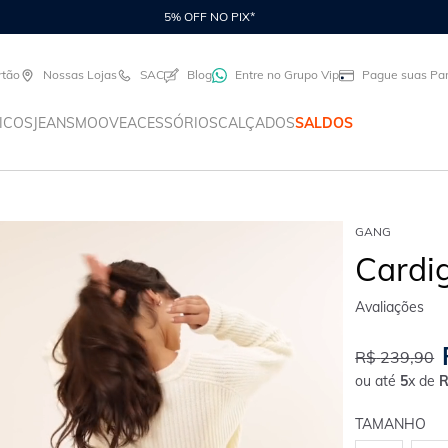
rtão
Nossas Lojas
SAC
Blog
Entre no Grupo Vip
Pague suas Par
ICOS
JEANS
MOOVE
ACESSÓRIOS
CALÇADOS
SALDOS
GANG
Cardig
R$
239
,
90
ou até
5
x de
TAMANHO