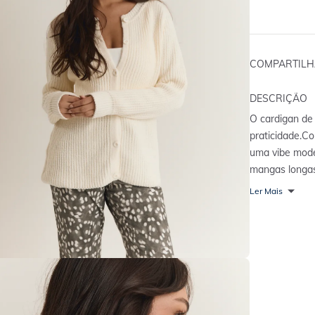
COMPARTIL
DESCRIÇÃO
O cardigan de 
praticidade.
Co
uma vibe mode
mangas longas
e facilidade n
Ler Mais
combina super
confortáveis, 