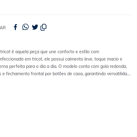
HAR
tricot é aquela peça que une conforto e estilo com
nfeccionado em tricot, ele possui caimento leve, toque macio e
rna perfeita para o dia a dia. O modelo conta com gola redonda,
 e fechamento frontal por botões de casa, garantindo versatilidade
a hora de compor o look.
Perfeito para ocasiões do dia a dia,
 bem com camisetas, blusas leves ou vestidos para criar produções
modernas e cheias de atitude.