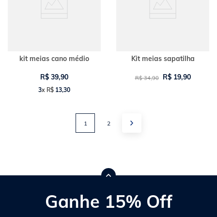
kit meias cano médio
Kit meias sapatilha
R$
39
,
90
R$
19
,
90
R$
34
,
90
3
x
R$
13
,
30
1
2
Ganhe 15% Off