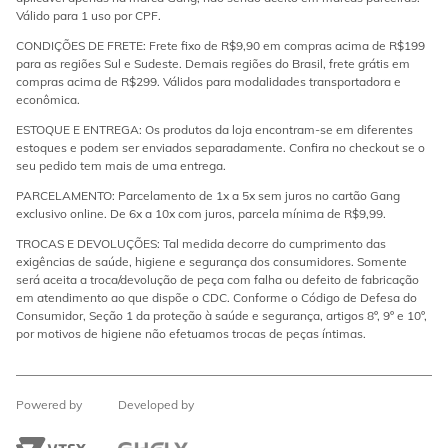
Válido para 1 uso por CPF.
CONDIÇÕES DE FRETE: Frete fixo de R$9,90 em compras acima de R$199
para as regiões Sul e Sudeste. Demais regiões do Brasil, frete grátis em
compras acima de R$299. Válidos para modalidades transportadora e
econômica.
ESTOQUE E ENTREGA: Os produtos da loja encontram-se em diferentes
estoques e podem ser enviados separadamente. Confira no checkout se o
seu pedido tem mais de uma entrega.
PARCELAMENTO: Parcelamento de 1x a 5x sem juros no cartão Gang
exclusivo online. De 6x a 10x com juros, parcela mínima de R$9,99.
TROCAS E DEVOLUÇÕES: Tal medida decorre do cumprimento das
exigências de saúde, higiene e segurança dos consumidores. Somente
será aceita a troca/devolução de peça com falha ou defeito de fabricação
em atendimento ao que dispõe o CDC. Conforme o Código de Defesa do
Consumidor, Seção 1 da proteção à saúde e segurança, artigos 8º, 9º e 10º,
por motivos de higiene não efetuamos trocas de peças íntimas.
Powered by
Developed by