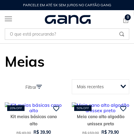
PARCELE EM ATÉ 5X SEM JUROS NO CARTÃO GANG
0
O que está procurando?
Meias
Mais recentes
Filtrar
20%
OFF
50%
OFF
Kit meias básicas cano
Meia cano alto algodão
alto
unissex preto
R$
39
,
90
R$
79
,
90
R$
49
,
90
R$
159
,
90