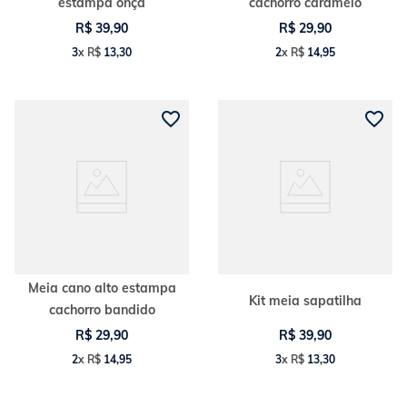
estampa onça
cachorro caramelo
R$
39
,
90
R$
29
,
90
3
x
R$
13
,
30
2
x
R$
14
,
95
Meia cano alto estampa
Kit meia sapatilha
cachorro bandido
R$
29
,
90
R$
39
,
90
2
x
R$
14
,
95
3
x
R$
13
,
30