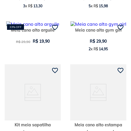
3
x
R$
13
,
30
5
x
R$
15
,
98
33%
OFF
Meia cano alto arguile
Meia cano alto gym girl
R$
19
,
90
R$
29
,
90
R$
29
,
90
2
x
R$
14
,
95
Kit meia sapatilha
Meia cano alto estampa