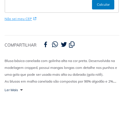
Não sei meu CEP
COMPARTILHAR
Blusa básica canelada com golinha alta na cor preta. Desenvolvida na
modelagem cropped, possui mangas longas com detalhe nos punhos e
uma gola que pode ser usada mais alta ou dobrada (gola rolê).
As blusas em malha canelada são compostas por 98% algodão e 2%
elastano, garantindo muito conforto. A cor preta é coringa, elegante e
Ler Mais
indispensável no guarda-roupa.
Aposte nesta cropped e crie sobreposições com casacos e jaquetas para
um look básico e superversátil!