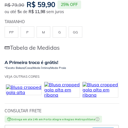
R$
59
,
90
R$
79
,
90
25%
OFF
ou até
5
x de
R$
11
,
98
sem juros
TAMANHO
PP
P
M
G
GG
Tabela de Medidas
A Primeira troca é grátis!
*Exceto Beleza/Casa/Moda Íntima/Moda Praia
VEJA OUTRAS CORES
CONSULTAR FRETE
Entrega em ate 24h em Porto Alegre e Regiao Metropolitana