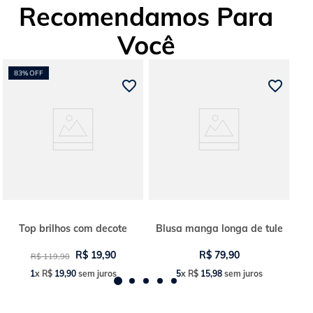
Recomendamos Para
Você
83%
OFF
Top brilhos com decote
Blusa manga longa de tule
R$
19
,
90
R$
79
,
90
R$
119
,
90
1
x
R$
19
,
90
sem juros
5
x
R$
15
,
98
sem juros