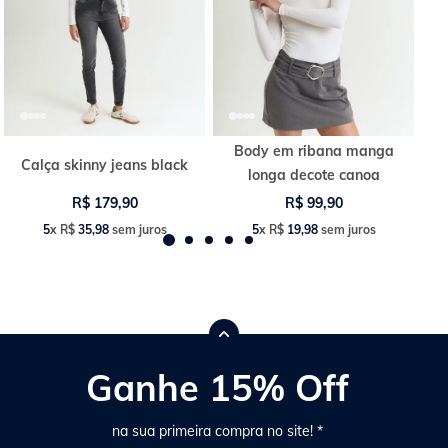
Body em ribana manga
Calça skinny jeans black
longa decote canoa
R$
179
,
90
R$
99
,
90
5
x
R$
35
,
98
sem juros
5
x
R$
19
,
98
sem juros
Ganhe 15% Off
na sua primeira compra no site! *