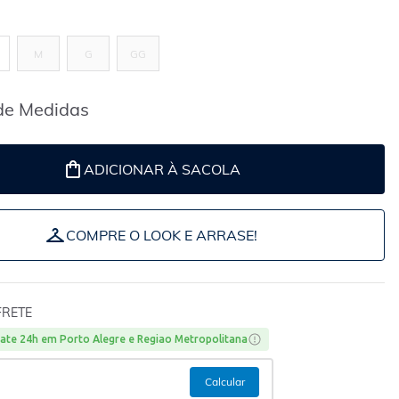
M
G
GG
de Medidas
ADICIONAR À SACOLA
COMPRE O LOOK E ARRASE!
FRETE
ate 24h em Porto Alegre e Regiao Metropolitana