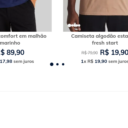
comfort em malhão
Camiseta algodão est
marinho
fresh start
R$
89
,
90
R$
19
,
9
R$
79
,
90
17
,
98
sem juros
1
x
R$
19
,
90
sem juro