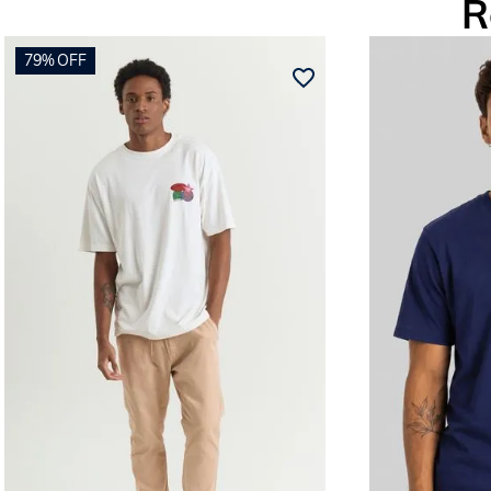
R
79%
OFF