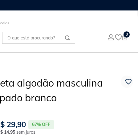
celas
O que está procurando?
0
eta algodão masculina
pado branco
$
29
,
90
67%
OFF
R$
14
,
95
sem juros