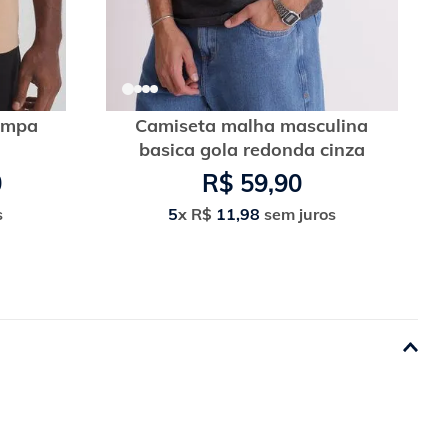
ampa
Camiseta malha masculina
basica gola redonda cinza
0
R$
59
,
90
s
5
x
R$
11
,
98
sem juros