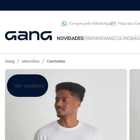
Compre pelo WhatsApp
Faça seu Ca
NOVIDADES
FEMININO
MASCULINO
BÁS
Masculino
Camisetas
Ver similares