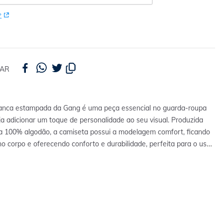
P
HAR
anca estampada da Gang é uma peça essencial no guarda-roupa
a adicionar um toque de personalidade ao seu visual. Produzida
 100% algodão, a camiseta possui a modelagem comfort, ficando
no corpo e oferecendo conforto e durabilidade, perfeita para o uso
mpa traz uma estética descontraída e criativa, ideal para aqueles
 expressar seu estilo de maneira única e moderna.
Tradução
: retratos da vida líquida.
Tradução estampa costas: retratos da
ritual de bom dia / ritual da tarde saudável / todos os dias começo do
as tardes levo minha garrafa de água para passear, todas as noites
longo e relaxante / ritual de bons sonhos.