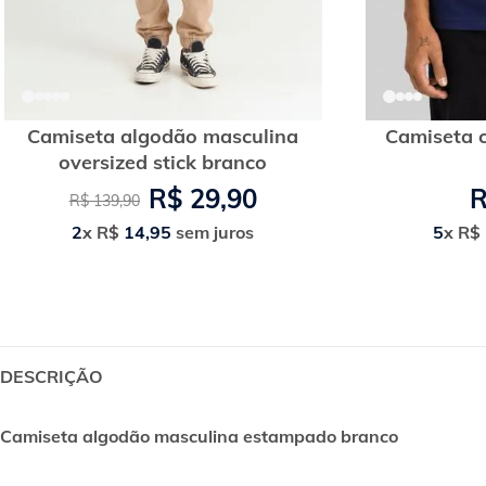
Camiseta algodão masculina
Camiseta 
oversized stick branco
R$
29
,
90
R$
139
,
90
2
x
R$
14
,
95
sem juros
5
x
R$
DESCRIÇÃO
Camiseta algodão masculina estampado branco