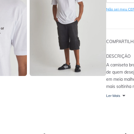
Não sei meu CE
COMPARTIL
DESCRIÇÃO
A camiseta br
de quem desej
em meia malha
mais soltinha 
diário. A esta
Ler Mais
que gostam de
estampa frente
vida líquida / 
início, todas 
tomo um banho 