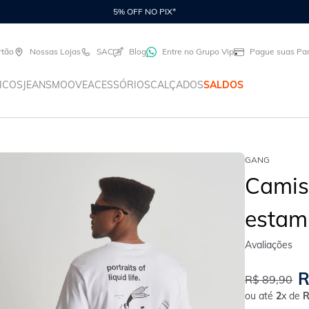
5% OFF NO PIX*
rtão
Nossas Lojas
SAC
Blog
Entre no Grupo Vip
Pague suas Par
ICOS
JEANS
MOOVE
ACESSÓRIOS
CALÇADOS
SALDOS
GANG
Camis
estam
R
R$
89
,
90
ou até
2
x de