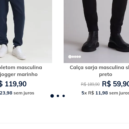
oletom masculina
Calça sarja masculina s
 jogger marinho
preto
$
119
,
90
R$
59
,
9
R$
189
,
90
23
,
98
sem juros
5
x
R$
11
,
98
sem juro