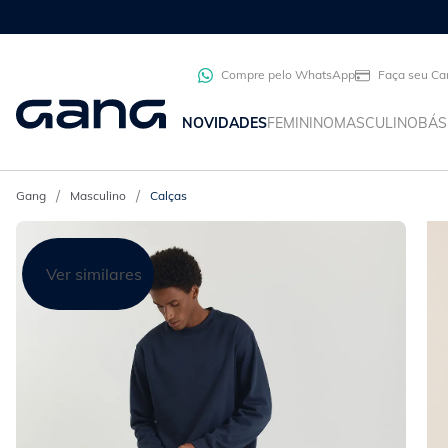
Compre pelo WhatsApp
Faça seu Ca
NOVIDADES
FEMININO
MASCULINO
BÁS
Masculino
Calças
Ver similares