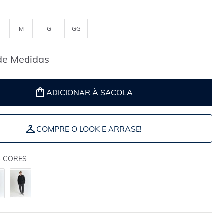
M
G
GG
de Medidas
ADICIONAR À SACOLA
COMPRE O LOOK E ARRASE!
S CORES