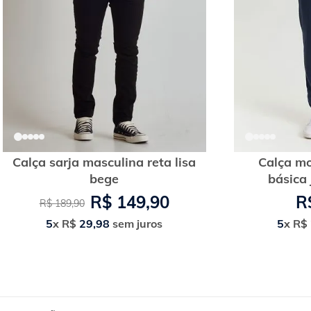
Calça sarja masculina reta lisa
Calça m
bege
básica
R$
149
,
90
R
R$
189
,
90
5
x
R$
29
,
98
sem juros
5
x
R$