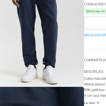
CONSULTAR 
Entrega em 
Não sei meu CE
COMPARTIL
DESCRIÇÃO
Calça masculina em mol
ribana, possui
50% poliéster 
A cor azul mar
looks muito co
Ler Mais