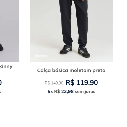
kinny
Calça básica moletom preta
0
R$
119
,
90
R$
149
,
90
s
5
x
R$
23
,
98
sem juros