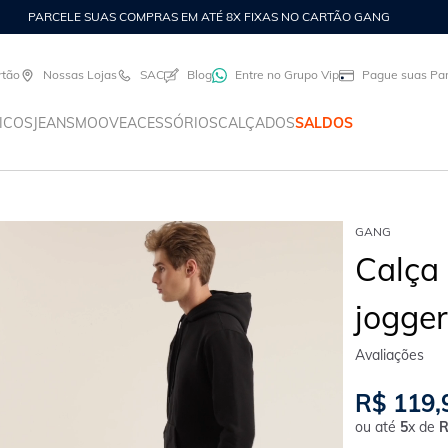
5% OFF NO PIX*
rtão
Nossas Lojas
SAC
Blog
Entre no Grupo Vip
Pague suas Par
ICOS
JEANS
MOOVE
ACESSÓRIOS
CALÇADOS
SALDOS
GANG
Calça
jogge
R$
119
,
ou até
5
x de