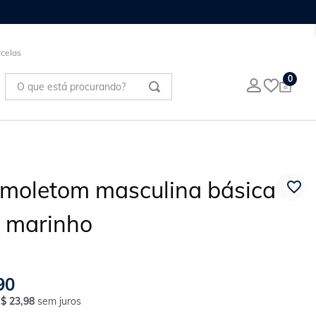
celas
O que está procurando?
0
 moletom masculina básica
r marinho
90
R$
23
,
98
sem juros