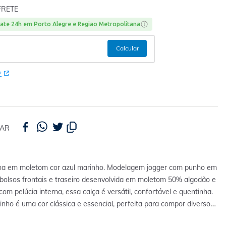
FRETE
ate 24h em Porto Alegre e Regiao Metropolitana
P
HAR
etom cor azul marinho. Modelagem jogger com punho em
 bolsos frontais e traseiro desenvolvida em moletom 50% algodão e
com pelúcia interna, essa calça é versátil, confortável e quentinha.
inho é uma cor clássica e essencial, perfeita para compor diversos
nfortáveis. Aquela peça curinga que não pode faltar. Aproveite e