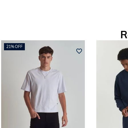
R
21%
OFF