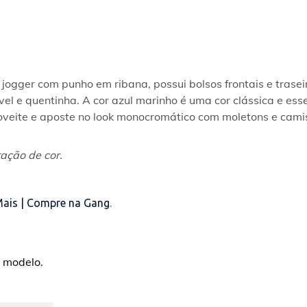
jogger com punho em ribana, possui bolsos frontais e tras
ável e quentinha. A cor azul marinho é uma cor clássica e ess
proveite e aposte no look monocromático com moletons e ca
ação de cor.
Mais | Compre na Gang
.
 modelo.