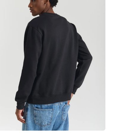
composição (5
durabilidade no
Com decote re
moletom entre
discretamente 
Versátil, atem
transforma qu