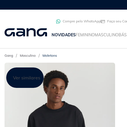
Compre pelo WhatsApp
Faça seu Ca
NOVIDADES
FEMININO
MASCULINO
BÁS
Masculino
Moletons
Ver similares