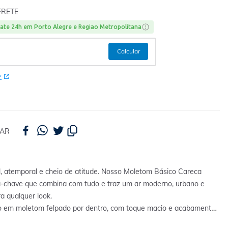
FRETE
ate 24h em Porto Alegre e Regiao Metropolitana
P
HAR
l, atemporal e cheio de atitude. Nosso Moletom Básico Careca
a-chave que combina com tudo e traz um ar moderno, urbano e
ra qualquer look.
 em moletom felpado por dentro, com toque macio e acabamento
oferece o equilíbrio ideal entre aquecimento e conforto. A