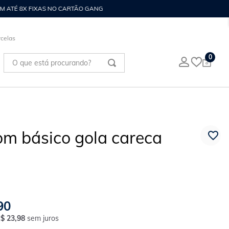
celas
O que está procurando?
0
om básico gola careca
90
R$
23
,
98
sem juros