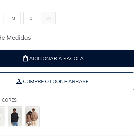
M
G
GG
de Medidas
ADICIONAR À SACOLA
COMPRE O LOOK E ARRASE!
S CORES