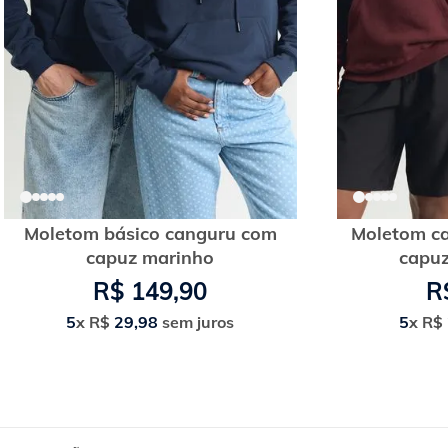
Moletom básico canguru com
Moletom ca
capuz marinho
capuz
R$
149
,
90
R
5
x
R$
29
,
98
sem juros
5
x
R$