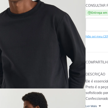
CONSULTAR 
Entrega em 
Não sei meu CE
COMPARTIL
DESCRIÇÃO
Ele é essencia
Preto é a peç
sofisticado pa
Confeccionado
amaciado, ele 
Ler Mais