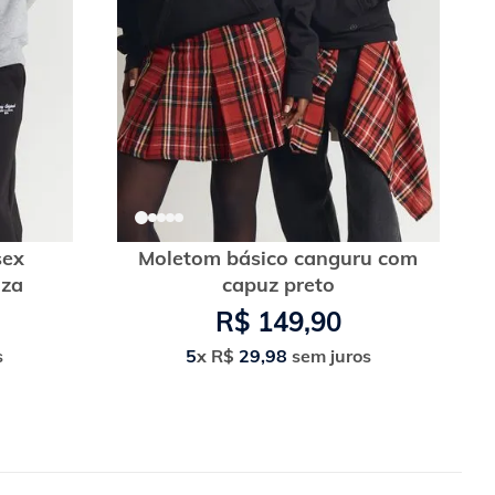
sex
Moletom básico canguru com
nza
capuz preto
R$
149
,
90
s
5
x
R$
29
,
98
sem juros