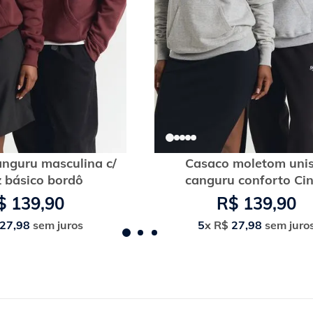
nguru masculina c/
Casaco moletom uni
 básico bordô
canguru conforto Ci
$
139
,
90
R$
139
,
90
27
,
98
sem juros
5
x
R$
27
,
98
sem juro