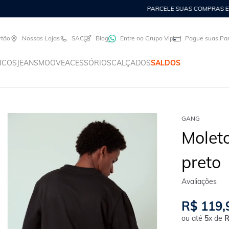
PARCELE SUAS COMPRAS EM ATÉ 8X FIXAS NO CARTÃO GANG
rtão
Nossas Lojas
SAC
Blog
Entre no Grupo Vip
Pague suas Par
ICOS
JEANS
MOOVE
ACESSÓRIOS
CALÇADOS
SALDOS
GANG
Molet
preto
R$
119
,
ou até
5
x de