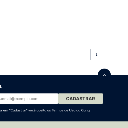
1
L
ar em "Cadastrar" você aceita os
Termos de Uso da Gang