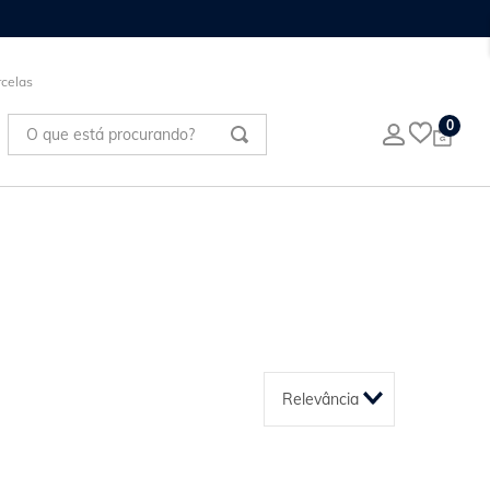
celas
O que está procurando?
0
Relevância