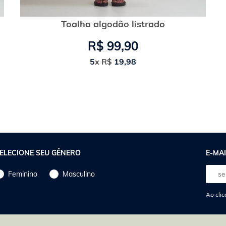
Toalha algodão listrado
R$
99
,
90
5
x
R$
19
,
98
ELECIONE SEU GÊNERO
E-MAI
E-
Feminino
Masculino
mail
Ao clic