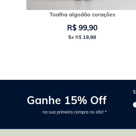
Toalha algodão corações
R$
99
,
90
5
x
R$
19
,
98
S
Ganhe 15% Off
na sua primeira compra no site! *