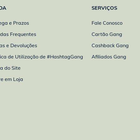
DA
SERVIÇOS
ega e Prazos
Fale Conosco
das Frequentes
Cartão Gang
as e Devoluções
Cashback Gang
tica de Utilização de #HashtagGang
Afiliados Gang
 do Site
re em Loja