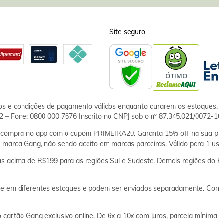
Site seguro
ços e condições de pagamento válidos enquanto durarem os estoques. 
 – Fone: 0800 000 7676 Inscrito no CNPJ sob o nº 87.345.021/0072-1
ompra no app com o cupom PRIMEIRA20. Garanta 15% off na sua pr
 marca Gang, não sendo aceito em marcas parceiras. Válido para 1 us
cima de R$199 para as regiões Sul e Sudeste. Demais regiões do Br
 em diferentes estoques e podem ser enviados separadamente. Conf
rtão Gang exclusivo online. De 6x a 10x com juros, parcela mínima