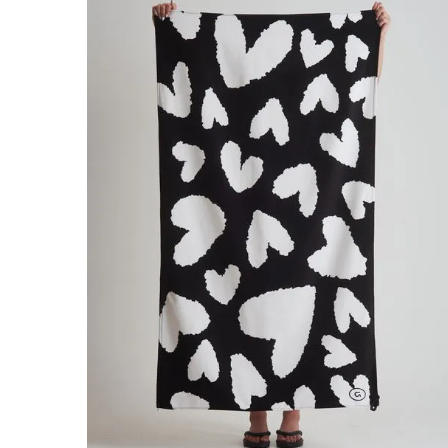
Acessórios
Categoria
Outros
Cores
Preto
Marca
GANG
TAMANHO
UN
Gênero
Feminino
Padronagem
Masculino
Listras
Faixas de preço
R$ 99,00
–
R$ 100,00