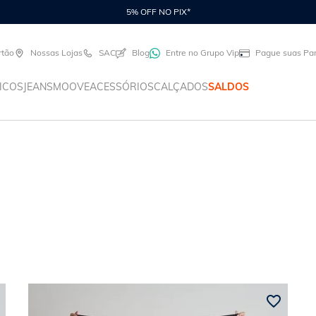
5% OFF NO PIX*
rtão
Nossas Lojas
SAC
Blog
Entre no Grupo Vip
Pague suas Par
ICOS
JEANS
MOOVE
ACESSÓRIOS
CALÇADOS
SALDOS