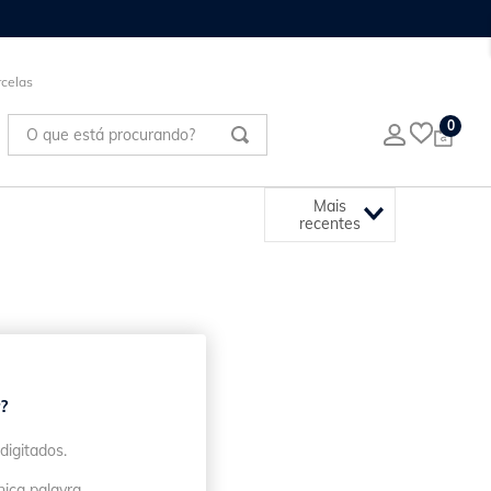
celas
O que está procurando?
0
Mais
recentes
?
digitados.
nica palavra.