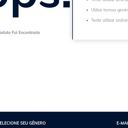
Utilize termos genér
Tente utilizar sinôn
ELECIONE SEU GÊNERO
E-MAI