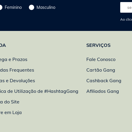
E-
Feminino
Masculino
mail
Ao clic
DA
SERVIÇOS
ega e Prazos
Fale Conosco
das Frequentes
Cartão Gang
as e Devoluções
Cashback Gang
tica de Utilização de #HashtagGang
Afiliados Gang
 do Site
re em Loja