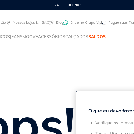
5% OFF NO PIX*
rtão
Nossas Lojas
SAC
Blog
Entre no Grupo Vip
Pague suas Par
ICOS
JEANS
MOOVE
ACESSÓRIOS
CALÇADOS
SALDOS
ps!
O que eu devo fazer
Verifique os termos 
Tente utilizar uma ú