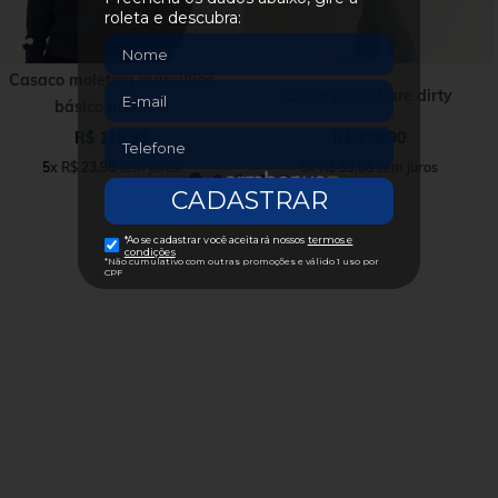
Casaco moletom masculino
Calça jeans flare dirty
básico marinho
R$
119
,
90
R$
199
,
90
5
x
R$
23
,
98
sem juros
5
x
R$
39
,
98
sem juros