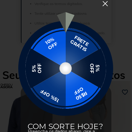
Verifique os termos digitados.
Tente utilizar uma única palavra.
Utilize termos genéricos na busca.
Tente utilizar sinônimos do termo desejado.
Seus Produtos Favoritos