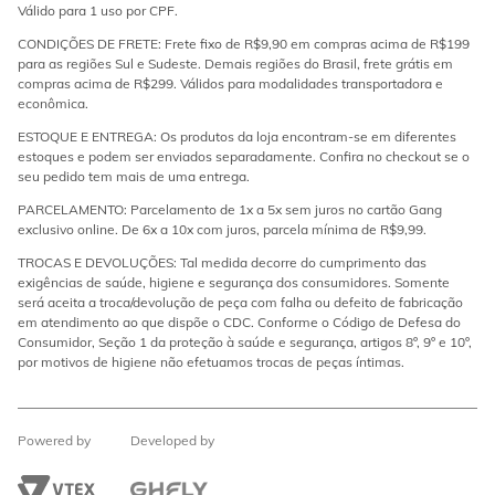
Válido para 1 uso por CPF.
CONDIÇÕES DE FRETE: Frete fixo de R$9,90 em compras acima de R$199
para as regiões Sul e Sudeste. Demais regiões do Brasil, frete grátis em
compras acima de R$299. Válidos para modalidades transportadora e
econômica.
ESTOQUE E ENTREGA: Os produtos da loja encontram-se em diferentes
estoques e podem ser enviados separadamente. Confira no checkout se o
seu pedido tem mais de uma entrega.
PARCELAMENTO: Parcelamento de 1x a 5x sem juros no cartão Gang
exclusivo online. De 6x a 10x com juros, parcela mínima de R$9,99.
TROCAS E DEVOLUÇÕES: Tal medida decorre do cumprimento das
exigências de saúde, higiene e segurança dos consumidores. Somente
será aceita a troca/devolução de peça com falha ou defeito de fabricação
em atendimento ao que dispõe o CDC. Conforme o Código de Defesa do
Consumidor, Seção 1 da proteção à saúde e segurança, artigos 8º, 9º e 10º,
por motivos de higiene não efetuamos trocas de peças íntimas.
Powered by
Developed by