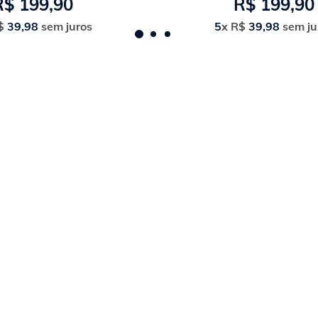
R$
199
,
90
R$
199
,
90
$
39
,
98
sem juros
5
x
R$
39
,
98
sem ju