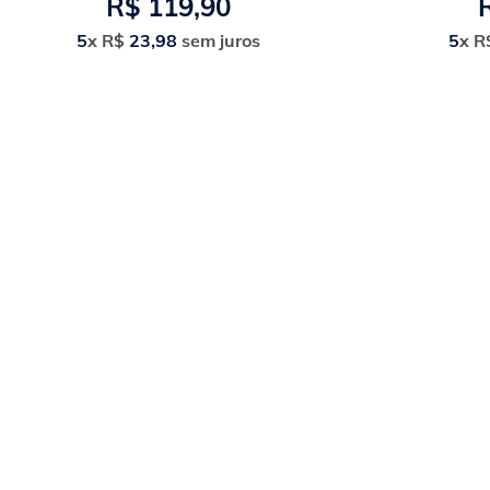
R$
119
,
90
5
x
R$
23
,
98
sem juros
5
x
R