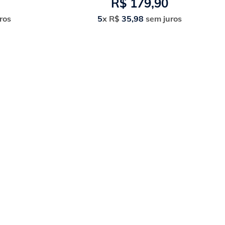
R$
179
,
90
ros
5
x
R$
35
,
98
sem juros