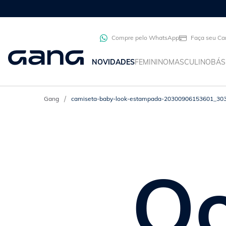
Compre pelo WhatsApp
Faça seu Ca
NOVIDADES
FEMININO
MASCULINO
BÁS
camiseta-baby-look-estampada-20300906153601_30
Oo