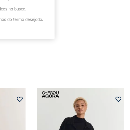
icos na busca.
imos do termo desejado.