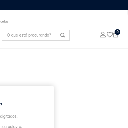
celas
O que está procurando?
0
?
digitados.
nica palavra.