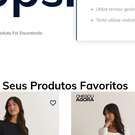
Utilize termos genér
Tente utilizar sinôn
Seus Produtos Favoritos