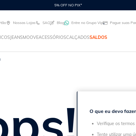
5% OFF NO PIX*
rtão
Nossas Lojas
SAC
Blog
Entre no Grupo Vip
Pague suas Par
ICOS
JEANS
MOOVE
ACESSÓRIOS
CALÇADOS
SALDOS
3
ps!
O que eu devo fazer
Verifique os termos 
Tente utilizar uma ú