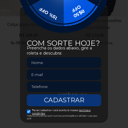
Casaco moletom masculino
Calça jeans flare dirty
básico marinho
R$
199
,
90
R$
119
,
90
5
x
R$
39
,
98
sem juros
5
x
R$
23
,
98
sem juros