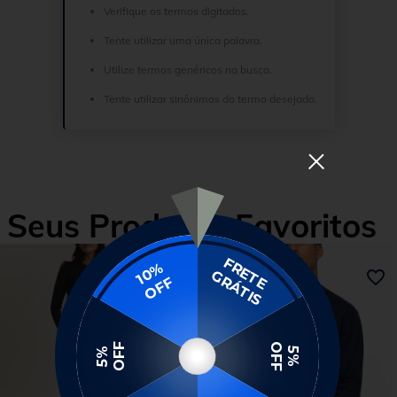
Verifique os termos digitados.
Tente utilizar uma única palavra.
Utilize termos genéricos na busca.
Tente utilizar sinônimos do termo desejado.
Seus Produtos Favoritos