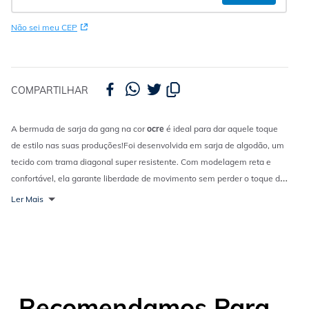
Não sei meu CEP
COMPARTILHAR
A bermuda de sarja da gang na cor
ocre
é ideal para dar aquele toque
de estilo nas suas produções!
Foi desenvolvida em sarja de algodão, um
tecido com trama diagonal super resistente. Com modelagem reta e
confortável, ela garante liberdade de movimento sem perder o toque de
estilo descolado.
Combina fácil com
camisetas oversized
e tênis casuais
Ler Mais
para um look descomplicado e moderno!
Recomendamos Para