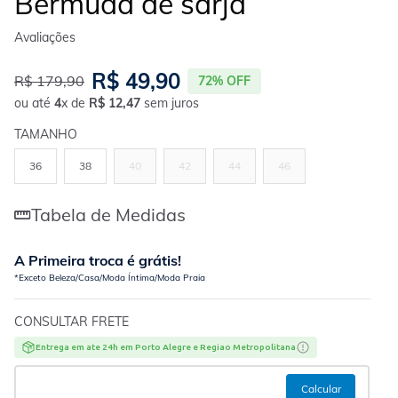
Bermuda de sarja
R$
49
,
90
R$
179
,
90
72%
OFF
ou até
4
x de
R$
12
,
47
sem juros
TAMANHO
36
38
40
42
44
46
Tabela de Medidas
A Primeira troca é grátis!
*Exceto Beleza/Casa/Moda Íntima/Moda Praia
CONSULTAR FRETE
Entrega em ate 24h em Porto Alegre e Regiao Metropolitana