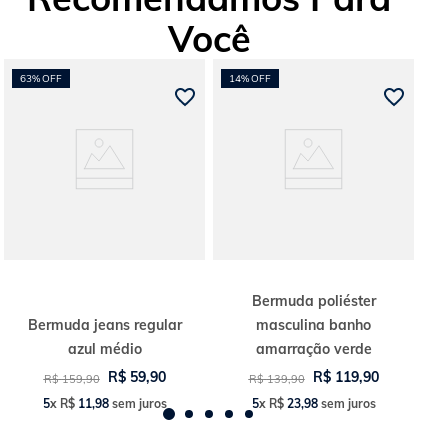
Você
63%
OFF
14%
OFF
Bermuda poliéster
Bermuda jeans regular
masculina banho
azul médio
amarração verde
R$
59
,
90
R$
119
,
90
R$
159
,
90
R$
139
,
90
5
x
R$
11
,
98
sem juros
5
x
R$
23
,
98
sem juros