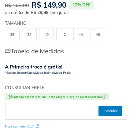
R$
149
,
90
R$
169
,
90
12%
OFF
ou até
5
x de
R$
29
,
98
sem juros
TAMANHO
36
38
40
42
44
46
Tabela de Medidas
A Primeira troca é grátis!
*Exceto Beleza/Casa/Moda Íntima/Moda Praia
CONSULTAR FRETE
Entrega em ate 24h em Porto Alegre e Regiao Metropolitana
Não sei meu CEP