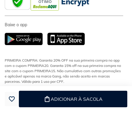
Baixe o app
PRIMEIRA COMPRA: Garanta 20% OFF na sua primeira compra no app
com o cupom PRIMEIRA20. Garanta 15% off na sua primeira compra no
site com o cupom PRIMEIRA15. Não cumulativo com outras promoções
e aplicável apenas na marca Gang, não sendo aceito em marcas
parceiras. Válido para 1 uso por CPF.
CONDIÇÕES DE FRETE: Frete fixo de R$9,90 em compras acima de
R$199 para as regiões Sul e Sudeste. Demais regiões do Brasil, frete
ADICIONAR À SACOLA
grátis em compras acima de R$299. Válidos para modalidades
transportadora e econômica.
ESTOQUE E ENTREGA: Os produtos da loja encontram-se em diferentes
estoques e podem ser enviados separadamente. Confira no checkout se
o seu pedido tem mais de uma entrega.