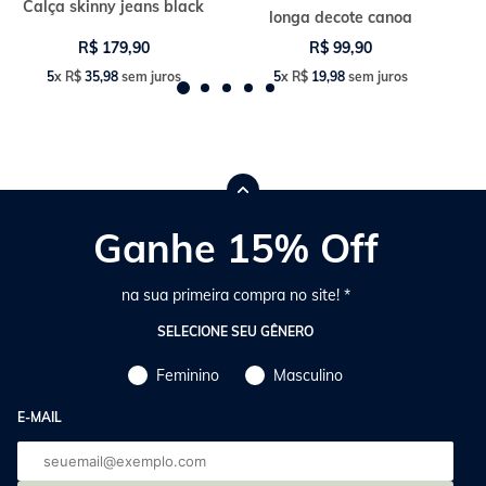
Calça skinny jeans black
longa decote canoa
R$
179
,
90
R$
99
,
90
5
x
R$
35
,
98
sem juros
5
x
R$
19
,
98
sem juros
Ganhe 15% Off
na sua primeira compra no site! *
SELECIONE SEU GÊNERO
Feminino
Masculino
E-MAIL
E-
mail