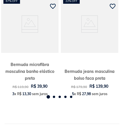
67%
OFF
22%
OFF
Bermuda microfibra
masculina banho elástico
Bermuda jeans masculina
preto
bolso faca preta
R$
39
,
90
R$
139
,
90
R$
119
,
90
R$
179
,
90
3
x
R$
13
,
30
sem juros
5
x
R$
27
,
98
sem juros