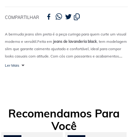
COMPARTILHAR
A bermuda jeans slim preta é a peça curinga para quem curte um visual
moderno e versátil.
Feita em
jeans de lavanderia black
, tem modelagem
slim que garante caimento ajustado e confortável, ideal para compor
looks casuais com atitude. Com cós com passantes e acabamentos
simples, ela é básica na medida certa, perfeita para usar do dia a dia ao
Ler Mais
rolê, combinando com
camisetas
, polos ou camisas abertas.
Um clássico
contemporâneo que nunca sai de moda e vai bem com tudo.
Recomendamos Para
Você