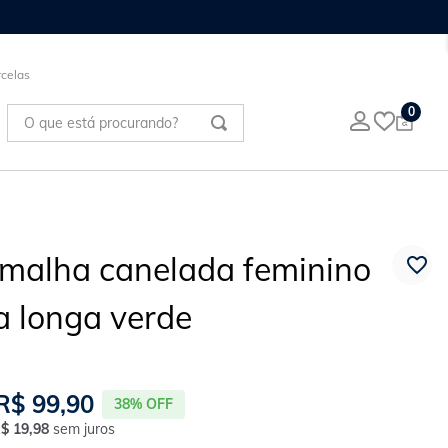
celas
O que está procurando?
0
 malha canelada feminino
 longa verde
R$
99
,
90
38%
OFF
R$
19
,
98
sem juros