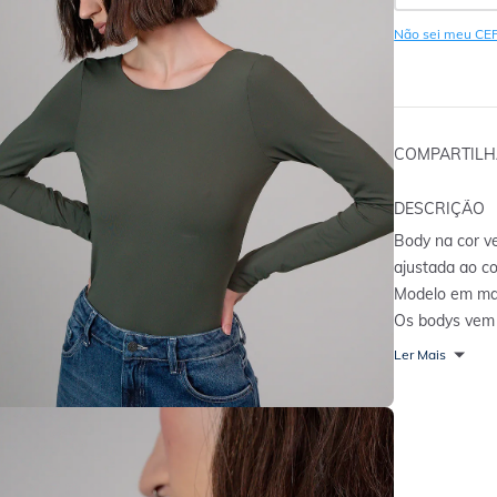
Não sei meu CE
COMPARTIL
DESCRIÇÃO
Body na cor v
ajustada ao co
Modelo em man
Os bodys vem 
e muito confo
Ler Mais
shorts, calças
dia todo com m