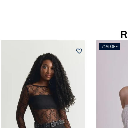
R
71%
OFF