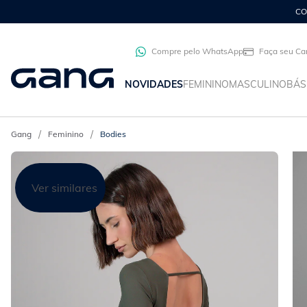
Compre pelo WhatsApp
Faça seu Ca
NOVIDADES
FEMININO
MASCULINO
BÁS
Feminino
Bodies
Ver similares