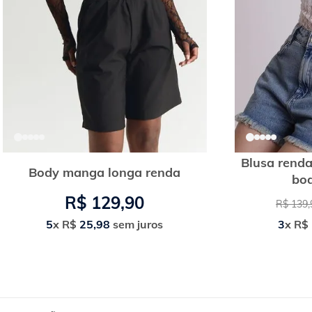
Blusa renda
Body manga longa renda
bod
R$
129
,
90
R$
139
,
5
x
R$
25
,
98
sem juros
3
x
R$