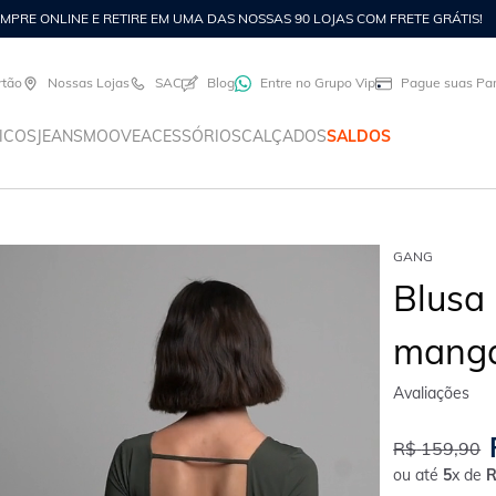
PARCELE SUAS COMPRAS EM ATÉ 8X FIXAS NO CARTÃO GANG
rtão
Nossas Lojas
SAC
Blog
Entre no Grupo Vip
Pague suas Par
ICOS
JEANS
MOOVE
ACESSÓRIOS
CALÇADOS
SALDOS
GANG
Blusa
manga
R$
159
,
90
ou até
5
x de