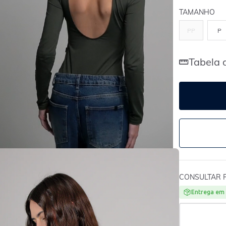
TAMANHO
PP
P
Tabela 
CONSULTAR 
Entrega em 