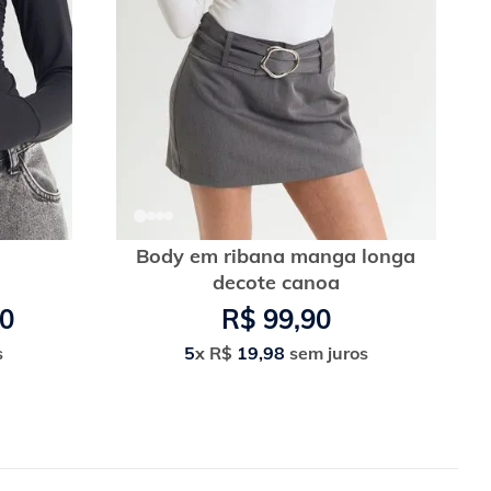
Body em ribana manga longa
a
decote canoa
0
R$
99
,
90
s
5
x
R$
19
,
98
sem juros