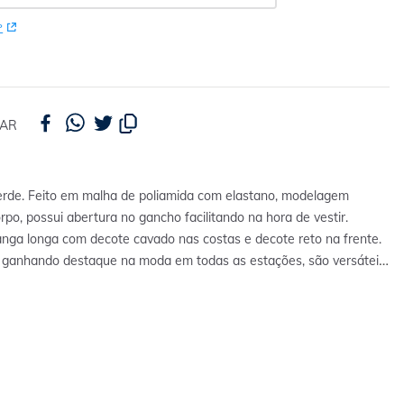
P
HAR
erde. Feito em malha de poliamida com elastano, modelagem
rpo, possui abertura no gancho facilitando na hora de vestir.
ga longa com decote cavado nas costas e decote reto na frente.
ganhando destaque na moda em todas as estações, são versáteis
rtáveis. Podem ser usados com saias de diversos comprimentos,
 e compor aquele look street com tênis. Peça perfeita para usar o
uito conforto e estilo.