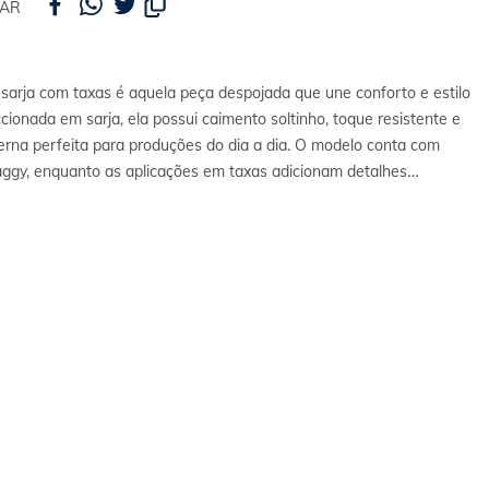
HAR
 sarja com taxas é aquela peça despojada que une conforto e estilo
cionada em sarja, ela possui caimento soltinho, toque resistente e
rna perfeita para produções do dia a dia. O modelo conta com
gy, enquanto as aplicações em taxas adicionam detalhes
e cheios de personalidade.
Perfeita para ocasiões casuais, combina
 camisetas oversized, croppeds ou moletons para criar looks
ortáveis e cheios de atitude.