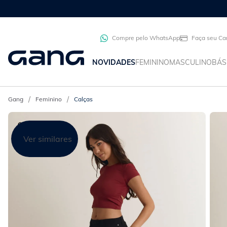
Compre pelo WhatsApp
Faça seu Ca
NOVIDADES
FEMININO
MASCULINO
BÁS
Feminino
Calças
Ver similares