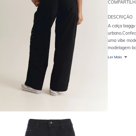
COMPARTIL
DESCRIÇÃO
A calça baggy
urbano.
Confec
uma vibe mode
modelagem bag
diferenciados 
Ler Mais
super bem com
modernos, conf