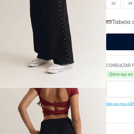
32
34
Tabela 
CONSULTAR 
Entrega em 
Não sei meu CE