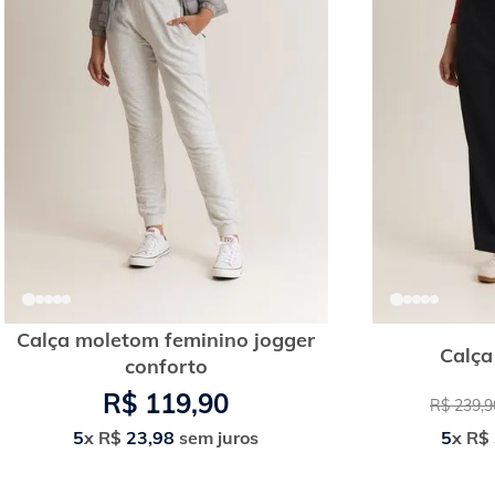
Calça moletom feminino jogger
Calça
conforto
R$
119
,
90
R$
239
,
9
5
x
R$
23
,
98
sem juros
5
x
R$