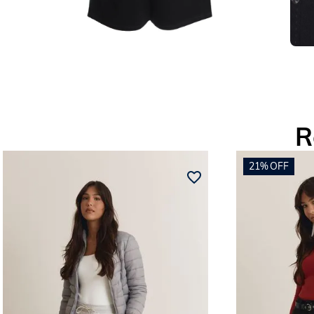
R
21%
OFF