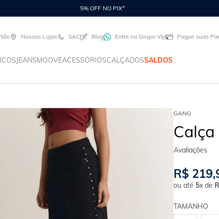
5% OFF NO PIX*
rtão
Nossas Lojas
SAC
Blog
Entre no Grupo Vip
Pague suas Par
ICOS
JEANS
MOOVE
ACESSÓRIOS
CALÇADOS
SALDOS
GANG
Calça
R$
219
,
ou até
5
x de
TAMANHO