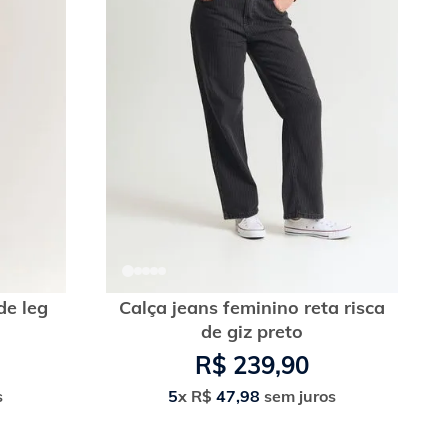
de leg
Calça jeans feminino reta risca
de giz preto
R$
239
,
90
s
5
x
R$
47
,
98
sem juros