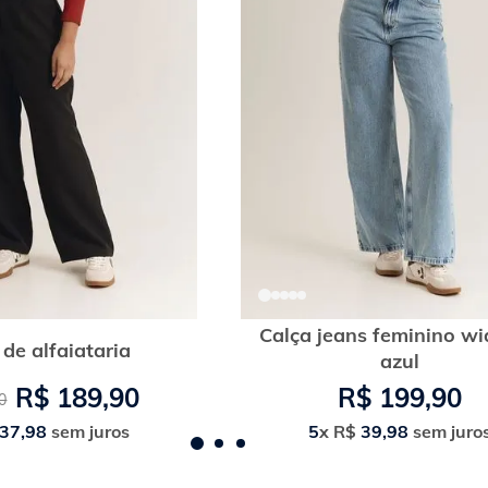
Calça jeans feminino wi
 de alfaiataria
azul
R$
189
,
90
R$
199
,
90
0
37
,
98
sem juros
5
x
R$
39
,
98
sem juro