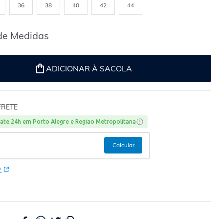
36
38
40
42
44
de Medidas
ADICIONAR À SACOLA
FRETE
ate 24h em Porto Alegre e Regiao Metropolitana
P