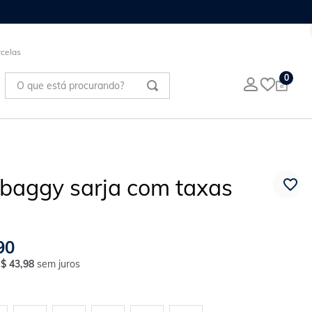
celas
O que está procurando?
0
 baggy sarja com taxas
90
R$
43
,
98
sem juros