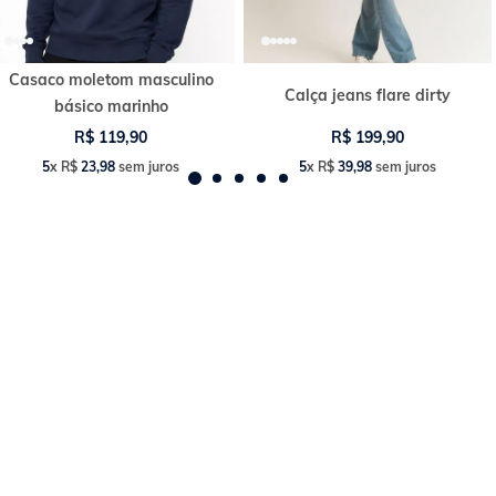
Casaco moletom masculino
Calça jeans flare dirty
básico marinho
R$
119
,
90
R$
199
,
90
5
x
R$
23
,
98
sem juros
5
x
R$
39
,
98
sem juros