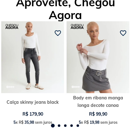
Aproveite, Chegou
Agora
Body em ribana manga
Calça skinny jeans black
longa decote canoa
R$
179
,
90
R$
99
,
90
5
x
R$
35
,
98
sem juros
5
x
R$
19
,
98
sem juros