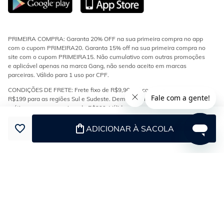
PRIMEIRA COMPRA: Garanta 20% OFF na sua primeira compra no app
com o cupom PRIMEIRA20. Garanta 15% off na sua primeira compra no
site com o cupom PRIMEIRA15. Não cumulativo com outras promoções
e aplicável apenas na marca Gang, não sendo aceito em marcas
parceiras. Válido para 1 uso por CPF.
CONDIÇÕES DE FRETE: Frete fixo de R$9,90 em compras acima de
R$199 para as regiões Sul e Sudeste. Demais regiões do Brasil, frete
grátis em compras acima de R$299. Válidos para modalidades
transportadora e econômica.
ADICIONAR À SACOLA
ESTOQUE E ENTREGA: Os produtos da loja encontram-se em diferentes
estoques e podem ser enviados separadamente. Confira no checkout se
o seu pedido tem mais de uma entrega.
PARCELAMENTO: Parcelamento de 1x a 5x sem juros no cartão Gang
exclusivo online. De 6x a 10x com juros, parcela mínima de R$9,99.
TROCAS E DEVOLUÇÕES: Tal medida decorre do cumprimento das
exigências de saúde, higiene e segurança dos consumidores. Somente
será aceita a troca/devolução de peça com falha ou defeito de
fabricação em atendimento ao que dispõe o CDC. Conforme o Código de