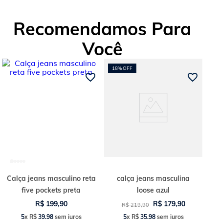
croppeds ajustados, camisetas oversized ou até uma regata básica para
criar contraste de volumes e garantir um look cheio de personalidade.
Recomendamos Para
Uma baggy feita pra quem ama estilo com liberdade.
Você
18%
OFF
Calça jeans masculino reta
calça jeans masculina
five pockets preta
loose azul
R$
199
,
90
R$
179
,
90
R$
219
,
90
5
x
R$
39
,
98
sem juros
5
x
R$
35
,
98
sem juros