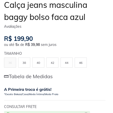
Calça jeans masculina
baggy bolso faca azul
R$
199
,
90
ou até
5
x de
R$
39
,
98
sem juros
TAMANHO
36
38
40
42
44
46
Tabela de Medidas
A Primeira troca é grátis!
*Exceto Beleza/Casa/Moda Íntima/Moda Praia
CONSULTAR FRETE