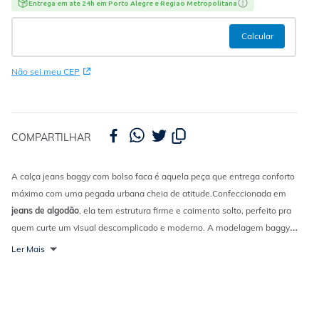
Entrega em ate 24h em Porto Alegre e Regiao Metropolitana
Não sei meu CEP
COMPARTILHAR
A calça jeans baggy com bolso faca é aquela peça que entrega conforto
máximo com uma pegada urbana cheia de atitude.
Confeccionada em
jeans de algodão
, ela tem estrutura firme e caimento solto, perfeito pra
quem curte um visual descomplicado e moderno. A modelagem baggy
traz aquele shape mais amplo que é tendência e deixa o look
Ler Mais
automaticamente mais cool. Os bolsos faca frontais adicionam
praticidade e um toque utilitário ao design, deixando a peça ainda mais
versátil pro dia a dia. É o tipo de jeans que combina estilo e conforto sem
esforço, funcionando em diferentes moods e ocasiões.
Fica incrível com