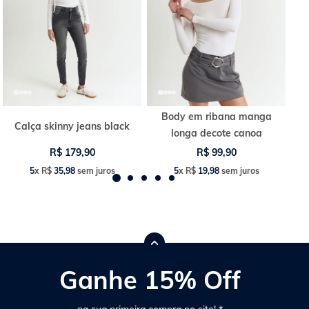
Body em ribana manga
Calça skinny jeans black
longa decote canoa
R$
179
,
90
R$
99
,
90
5
x
R$
35
,
98
sem juros
5
x
R$
19
,
98
sem juros
Ganhe 15% Off