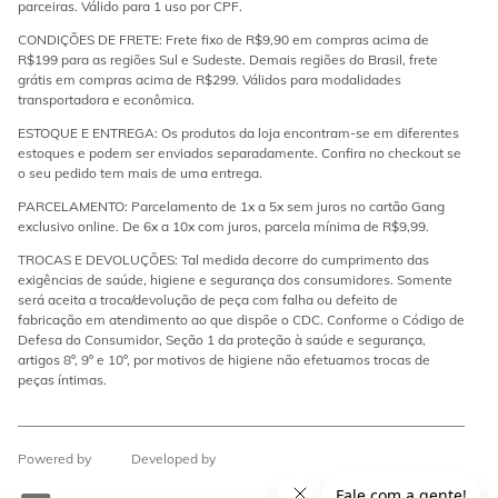
parceiras. Válido para 1 uso por CPF.
CONDIÇÕES DE FRETE: Frete fixo de R$9,90 em compras acima de
R$199 para as regiões Sul e Sudeste. Demais regiões do Brasil, frete
grátis em compras acima de R$299. Válidos para modalidades
transportadora e econômica.
ESTOQUE E ENTREGA: Os produtos da loja encontram-se em diferentes
estoques e podem ser enviados separadamente. Confira no checkout se
o seu pedido tem mais de uma entrega.
PARCELAMENTO: Parcelamento de 1x a 5x sem juros no cartão Gang
exclusivo online. De 6x a 10x com juros, parcela mínima de R$9,99.
TROCAS E DEVOLUÇÕES: Tal medida decorre do cumprimento das
exigências de saúde, higiene e segurança dos consumidores. Somente
será aceita a troca/devolução de peça com falha ou defeito de
fabricação em atendimento ao que dispõe o CDC. Conforme o Código de
Defesa do Consumidor, Seção 1 da proteção à saúde e segurança,
artigos 8º, 9º e 10º, por motivos de higiene não efetuamos trocas de
peças íntimas.
Powered by
Developed by