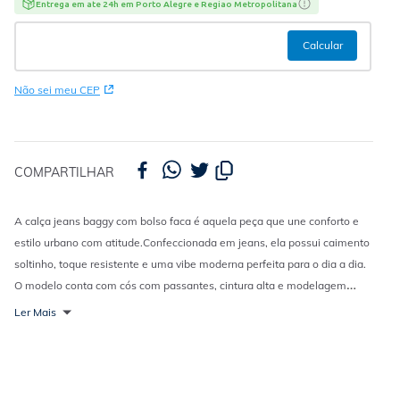
Entrega em ate 24h em Porto Alegre e Regiao Metropolitana
Não sei meu CEP
COMPARTILHAR
A calça jeans baggy com bolso faca é aquela peça que une conforto e
estilo urbano com atitude.
Confeccionada em jeans, ela possui caimento
soltinho, toque resistente e uma vibe moderna perfeita para o dia a dia.
O modelo conta com cós com passantes, cintura alta e modelagem
baggy, garantindo liberdade de movimento e um visual
Ler Mais
despojado.
Perfeita para ocasiões do dia a dia, combina super bem com
camisetas oversized, croppeds ou moletons para criar looks modernos,
confortáveis e cheios de personalidade.