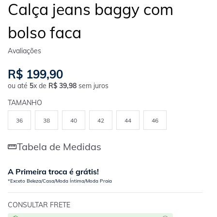
Calça jeans baggy com
bolso faca
R$
199
,
90
ou até
5
x de
R$
39
,
98
sem juros
TAMANHO
36
38
40
42
44
46
Tabela de Medidas
A Primeira troca é grátis!
*Exceto Beleza/Casa/Moda Íntima/Moda Praia
CONSULTAR FRETE