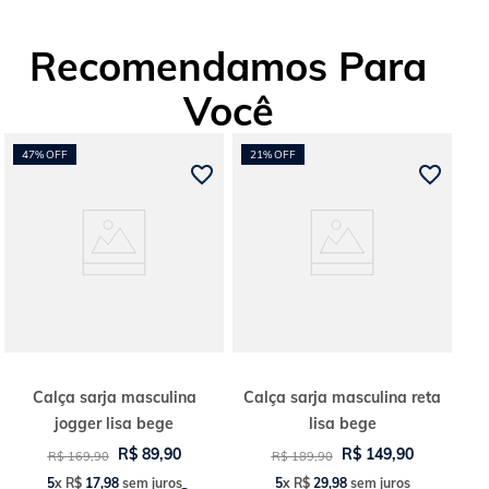
cheia de vibe, funciona no dia a dia, no rolê ou até em produções mais
elaboradas. Combine com baby looks, croppeds ou uma camiseta
Recomendamos Para
oversized para um look moderno e cheio de personalidade.
Você
47%
OFF
21%
OFF
Calça sarja masculina
Calça sarja masculina reta
jogger lisa bege
lisa bege
R$
89
,
90
R$
149
,
90
R$
169
,
90
R$
189
,
90
5
x
R$
17
,
98
sem juros
5
x
R$
29
,
98
sem juros