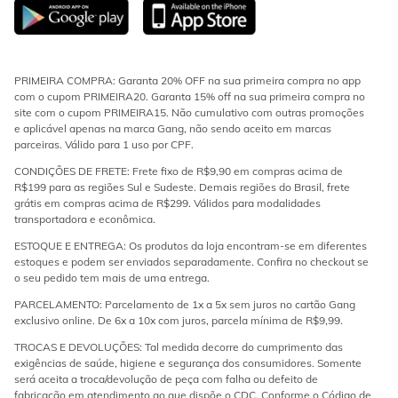
PRIMEIRA COMPRA: Garanta 20% OFF na sua primeira compra no app
com o cupom PRIMEIRA20. Garanta 15% off na sua primeira compra no
site com o cupom PRIMEIRA15. Não cumulativo com outras promoções
e aplicável apenas na marca Gang, não sendo aceito em marcas
parceiras. Válido para 1 uso por CPF.
CONDIÇÕES DE FRETE: Frete fixo de R$9,90 em compras acima de
R$199 para as regiões Sul e Sudeste. Demais regiões do Brasil, frete
grátis em compras acima de R$299. Válidos para modalidades
transportadora e econômica.
ESTOQUE E ENTREGA: Os produtos da loja encontram-se em diferentes
estoques e podem ser enviados separadamente. Confira no checkout se
o seu pedido tem mais de uma entrega.
PARCELAMENTO: Parcelamento de 1x a 5x sem juros no cartão Gang
exclusivo online. De 6x a 10x com juros, parcela mínima de R$9,99.
TROCAS E DEVOLUÇÕES: Tal medida decorre do cumprimento das
exigências de saúde, higiene e segurança dos consumidores. Somente
será aceita a troca/devolução de peça com falha ou defeito de
fabricação em atendimento ao que dispõe o CDC. Conforme o Código de