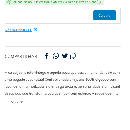
Entrega em ate 24h em Porto Alegre e Regiao Metropolitana
Não sei meu CEP
COMPARTILHAR
A calça jeans reta vintage é aquela peça que traz o melhor do retrô com
uma pegada super atual.
Confeccionada em
jeans 100% algodão
com
lavanderia marmorizada, ela entrega textura, personalidade e um visual
descolado que transforma qualquer look sem esforço. A modelagem
reta garante um caimento confortável e atemporal, perfeito para quem
Ler Mais
curte estilo com atitude. O cós com passantes e o fechamento por botão
e zíper mantém o clássico do jeans, enquanto o efeito marmorizado
adiciona aquele toque vintage que faz toda diferença. É o tipo de peça
que combina com tudo e ainda assim se destaca no visual.
Versátil e