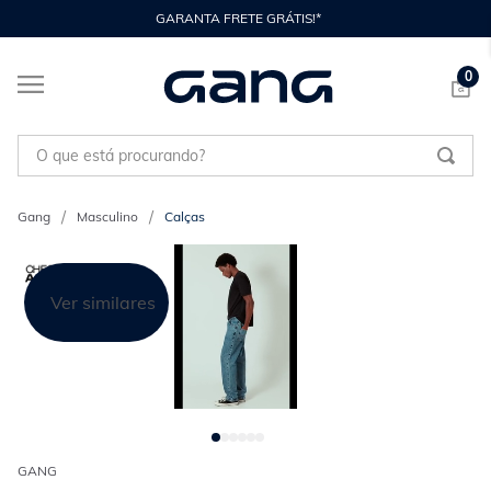
GARANTA FRETE GRÁTIS!*
0
O que está procurando?
Masculino
Calças
Ver similares
GANG