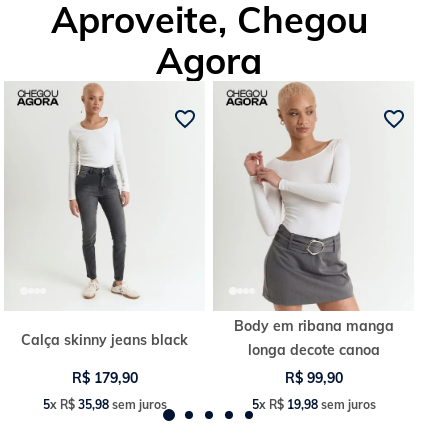
Aproveite, Chegou
Agora
Body em ribana manga
Calça skinny jeans black
longa decote canoa
R$
179
,
90
R$
99
,
90
5
x
R$
35
,
98
sem juros
5
x
R$
19
,
98
sem juros