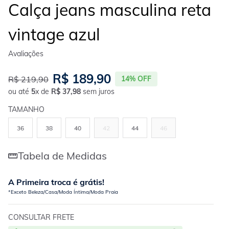
Calça jeans masculina reta
vintage azul
R$
189
,
90
R$
219
,
90
14%
OFF
ou até
5
x de
R$
37
,
98
sem juros
TAMANHO
36
38
40
42
44
46
Tabela de Medidas
A Primeira troca é grátis!
*Exceto Beleza/Casa/Moda Íntima/Moda Praia
CONSULTAR FRETE