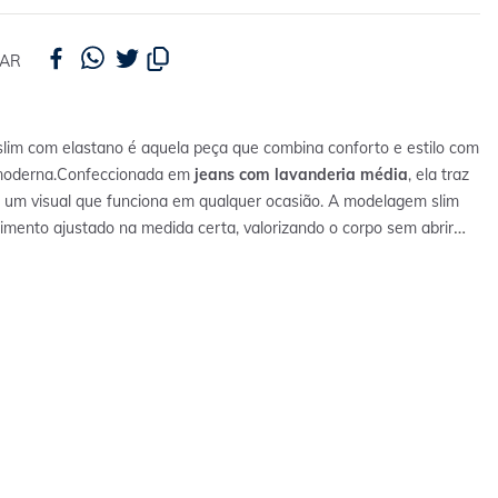
HAR
 slim com elastano é aquela peça que combina conforto e estilo com
oderna.
Confeccionada em
jeans com lavanderia média
, ela traz
 e um visual que funciona em qualquer ocasião. A modelagem slim
imento ajustado na medida certa, valorizando o corpo sem abrir
ade de movimento. O cós com passantes e os bolsos frontais e
uncionais mantêm o clássico do jeans, enquanto a presença de
ainda mais conforto no uso. O diferencial fica por conta da barra
ciona um toque atual e deixa o visual mais interessante.
Versátil e
ude, combina com camisetas básicas ou uma camisa leve para criar
s e descomplicados.