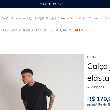
5% OFF NO PIX*
rtão
Nossas Lojas
SAC
Blog
Entre no Grupo Vip
Pague suas Par
ICOS
JEANS
MOOVE
ACESSÓRIOS
CALÇADOS
SALDOS
GANG
Calça
elasta
R$
179
,
ou até
5
x de