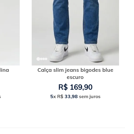
lina
Calça slim jeans bigodes blue
escuro
R$
169
,
90
s
5
x
R$
33
,
98
sem juros