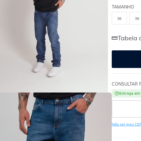
TAMANHO
36
38
Tabela 
CONSULTAR 
Entrega em 
Não sei meu CE