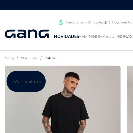
Compre pelo WhatsApp
Faça seu Ca
NOVIDADES
FEMININO
MASCULINO
BÁS
Masculino
Calças
Ver similares