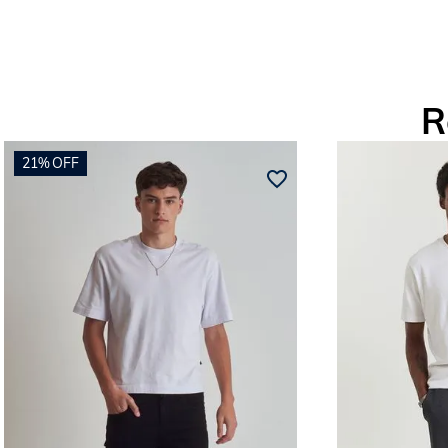
R
21%
OFF