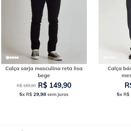
Calça sarja masculina reta lisa
Calça bá
bege
mes
R$
149
,
90
R
R$
189
,
90
5
x
R$
29
,
98
sem juros
5
x
R$