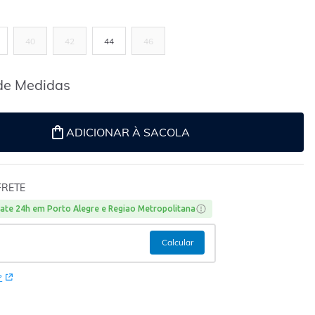
40
42
44
46
de Medidas
ADICIONAR À SACOLA
FRETE
ate 24h em Porto Alegre e Regiao Metropolitana
P