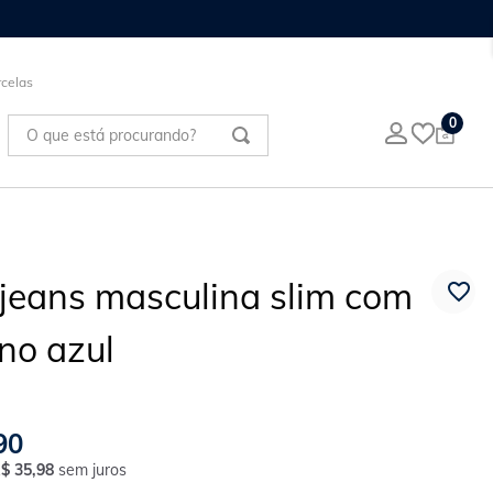
celas
O que está procurando?
0
 jeans masculina slim com
no azul
90
R$
35
,
98
sem juros