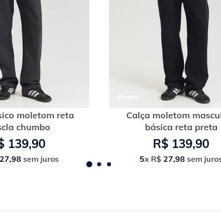
sico moletom reta
Calça moletom mascu
cla chumbo
básica reta preta
$
139
,
90
R$
139
,
90
27
,
98
sem juros
5
x
R$
27
,
98
sem juro