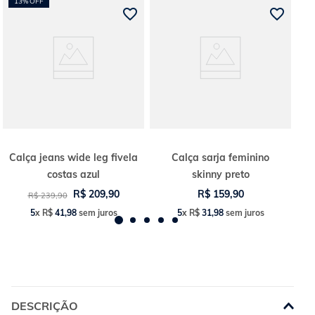
13%
OFF
decorrência do uso do flash, as peças podem sofrer alteração de cor.
Veja outras opções de
Calças, Feminino.
Calça jeans wide leg fivela
Calça sarja feminino
costas azul
skinny preto
R$
209
,
90
R$
159
,
90
R$
239
,
90
5
x
R$
41
,
98
sem juros
5
x
R$
31
,
98
sem juros
DESCRIÇÃO