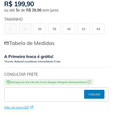
R$
199
,
90
ou até
5
x de
R$
39
,
98
sem juros
TAMANHO
32
34
36
38
40
42
44
Tabela de Medidas
A Primeira troca é grátis!
*Exceto Beleza/Casa/Moda Íntima/Moda Praia
CONSULTAR FRETE
Entrega em ate 24h em Porto Alegre e Regiao Metropolitana
Não sei meu CEP