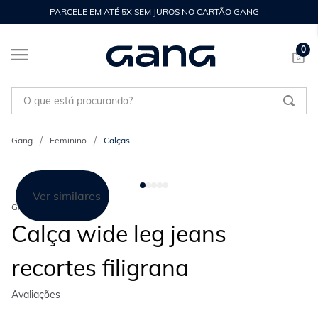
PARCELE EM ATÉ 5X SEM JUROS NO CARTÃO GANG
0
O que está procurando?
Feminino
Calças
Ver similares
GANG
Calça wide leg jeans
recortes filigrana