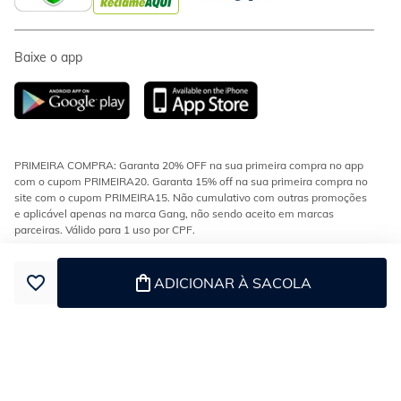
Baixe o app
PRIMEIRA COMPRA: Garanta 20% OFF na sua primeira compra no app
com o cupom PRIMEIRA20. Garanta 15% off na sua primeira compra no
site com o cupom PRIMEIRA15. Não cumulativo com outras promoções
e aplicável apenas na marca Gang, não sendo aceito em marcas
parceiras. Válido para 1 uso por CPF.
CONDIÇÕES DE FRETE: Frete fixo de R$9,90 em compras acima de
R$199 para as regiões Sul e Sudeste. Demais regiões do Brasil, frete
ADICIONAR À SACOLA
grátis em compras acima de R$299. Válidos para modalidades
transportadora e econômica.
ESTOQUE E ENTREGA: Os produtos da loja encontram-se em diferentes
estoques e podem ser enviados separadamente. Confira no checkout se
o seu pedido tem mais de uma entrega.
PARCELAMENTO: Parcelamento de 1x a 5x sem juros no cartão Gang