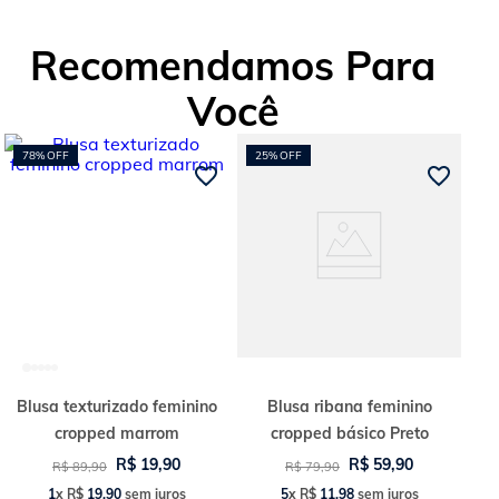
Recomendamos Para
Você
78%
OFF
25%
OFF
Blusa texturizado feminino
Blusa ribana feminino
cropped marrom
cropped básico Preto
R$
19
,
90
R$
59
,
90
R$
89
,
90
R$
79
,
90
1
x
R$
19
,
90
sem juros
5
x
R$
11
,
98
sem juros