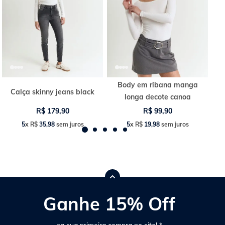
Body em ribana manga
Calça skinny jeans black
longa decote canoa
R$
179
,
90
R$
99
,
90
5
x
R$
35
,
98
sem juros
5
x
R$
19
,
98
sem juros
Ganhe 15% Off