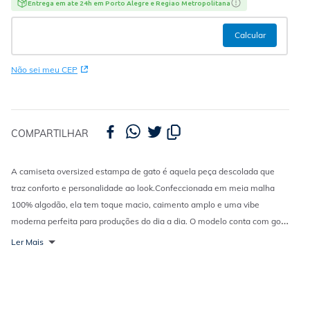
Entrega em ate 24h em Porto Alegre e Regiao Metropolitana
Não sei meu CEP
COMPARTILHAR
A camiseta oversized estampa de gato é aquela peça descolada que
traz conforto e personalidade ao look.
Confeccionada em meia malha
100% algodão, ela tem toque macio, caimento amplo e uma vibe
moderna perfeita para produções do dia a dia. O modelo conta com gola
redonda e mangas curtas, enquanto a cor chumbo e a estampa de gato
Ler Mais
na parte frontal adicionam um detalhe divertido e cheio de
estilo.
Perfeita para ocasiões casuais, combina super bem com jeans,
calças jogger ou shorts para criar looks modernos, confortáveis e cheios
de atitude.