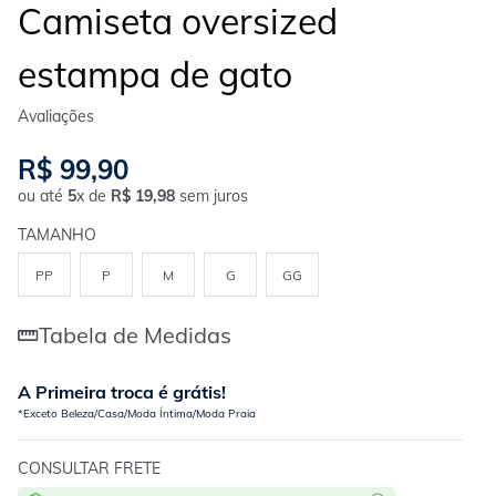
Camiseta oversized
estampa de gato
R$
99
,
90
ou até
5
x de
R$
19
,
98
sem juros
TAMANHO
PP
P
M
G
GG
Tabela de Medidas
A Primeira troca é grátis!
*Exceto Beleza/Casa/Moda Íntima/Moda Praia
CONSULTAR FRETE