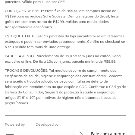
parceiras. Válido para 1 uso por CPF.
CONDIÇÕES DE FRETE: Frete fixo de R$9,90 em compras acima de
R$199 para as regiões Sul e Sudeste. Demais regiões do Brasil, frete
grátis em compras acima de R$299. Válidos para modalidades
transportadora e econômica.
ESTOQUE E ENTREGA: Os produtos da loja encontram-se em diferentes
estoques e podem ser enviados separadamente. Confira no checkout se
o seu pedido tem mais de uma entrega.
PARCELAMENTO: Parcelamento de 1x a 5x sem juros no cartão Gang
exclusivo online. De 6x a 10x com juros, parcela mínima de R$9,99.
TROCAS E DEVOLUÇÕES: Tal medida decorre do cumprimento das
exigências de saúde, higiene e segurança dos consumidores. Somente
será aceita a troca/devolução de peça com falha ou defeito de
fabricação em atendimento ao que dispõe o CDC. Conforme o Código de
Defesa do Consumidor, Seção 1 da proteção à saúde e segurança,
artigos 8º, 9º e 10º, por motivos de higiene não efetuamos trocas de
peças íntimas.
Powered by
Developed by