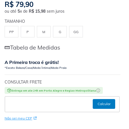
R$
79
,
90
ou até
5
x de
R$
15
,
98
sem juros
TAMANHO
PP
P
M
G
GG
Tabela de Medidas
A Primeira troca é grátis!
*Exceto Beleza/Casa/Moda Íntima/Moda Praia
CONSULTAR FRETE
Entrega em ate 24h em Porto Alegre e Regiao Metropolitana
Não sei meu CEP