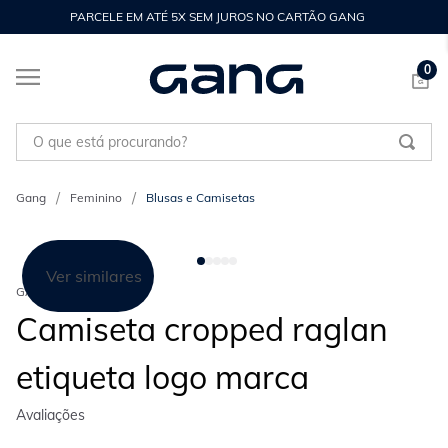
PARCELE EM ATÉ 5X SEM JUROS NO CARTÃO GANG
0
O que está procurando?
Feminino
Blusas e Camisetas
Ver similares
GANG
Camiseta cropped raglan
etiqueta logo marca