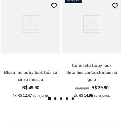
57%
OFF
Ideal para passeios, viagens, momentos de lazer ou para o dia a dia, a
camiseta cropped raglan oferece liberdade de movimento, conforto e
um visual despojado sem abrir mão do estilo. Uma peça curinga para
quem busca praticidade e versatilidade no guarda-roupa.
Composição:
88% algodão e 12% poliéster
Medidas da modelo: Altura 1,73 m | Busto
81 cm | Cintura 59 cm | Quadril 93 cm | Modelo veste P - 38
Em
decorrência do uso do flash, as peças podem sofrer alteração de cor.
Veja outras opções em
Chegou Agora.
Camiseta baby look
Blusa mc baby look básica
detalhes contrastantes na
cinza mescla
gola
R$
49
,
90
R$
29
,
90
R$
69
,
90
4
x
R$
12
,
47
sem juros
2
x
R$
14
,
95
sem juros