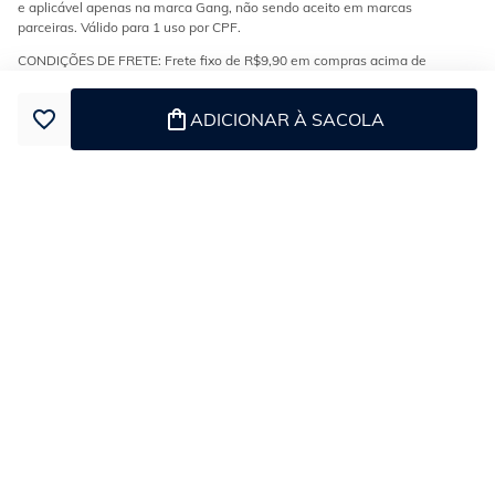
e aplicável apenas na marca Gang, não sendo aceito em marcas
parceiras. Válido para 1 uso por CPF.
CONDIÇÕES DE FRETE: Frete fixo de R$9,90 em compras acima de
R$199 para as regiões Sul e Sudeste. Demais regiões do Brasil, frete
grátis em compras acima de R$299. Válidos para modalidades
ADICIONAR À SACOLA
transportadora e econômica.
ESTOQUE E ENTREGA: Os produtos da loja encontram-se em diferentes
estoques e podem ser enviados separadamente. Confira no checkout se
o seu pedido tem mais de uma entrega.
PARCELAMENTO: Parcelamento de 1x a 5x sem juros no cartão Gang
exclusivo online. De 6x a 10x com juros, parcela mínima de R$9,99.
TROCAS E DEVOLUÇÕES: Tal medida decorre do cumprimento das
exigências de saúde, higiene e segurança dos consumidores. Somente
será aceita a troca/devolução de peça com falha ou defeito de
fabricação em atendimento ao que dispõe o CDC. Conforme o Código de
Defesa do Consumidor, Seção 1 da proteção à saúde e segurança,
artigos 8º, 9º e 10º, por motivos de higiene não efetuamos trocas de
peças íntimas.
Powered by
Developed by