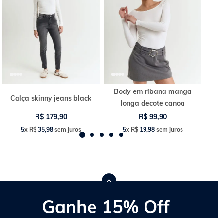
Body em ribana manga
Calça skinny jeans black
longa decote canoa
R$
179
,
90
R$
99
,
90
5
x
R$
35
,
98
sem juros
5
x
R$
19
,
98
sem juros
Ganhe 15% Off