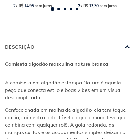
2
x
R$
14
,
95
sem juros
3
x
R$
13
,
30
sem juros
DESCRIÇÃO
Camiseta algodão masculina nature branca
A camiseta em algodão estampa Nature é aquela 
peça que conecta estilo e boas vibes em um visual 
descomplicado.
Confeccionada em 
malha de algodão
, ela tem toque 
macio, caimento confortável e aquele mood leve que 
combina com qualquer rolê. A gola redonda, as 
mangas curtas e os acabamentos simples deixam o 