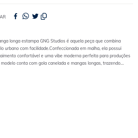
HAR
nga longa estampa GNG Studios é aquela peça que combina
ilo urbano com facilidade.
Confeccionada em malha, ela possui
caimento confortável e uma vibe moderna perfeita para produções
 O modelo conta com gola canelada e mangas longas, trazendo
versatilidade em diferentes combinações.
Perfeita para ocasiões
ina super bem com jeans, calças jogger ou bermudas para criar
, confortáveis e cheios de atitude.