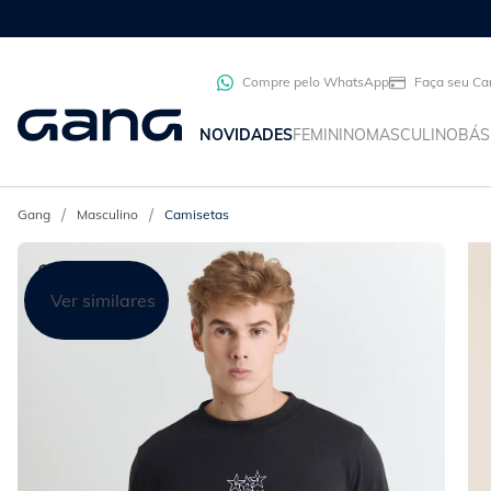
CO
Compre pelo WhatsApp
Faça seu Ca
NOVIDADES
FEMININO
MASCULINO
BÁS
Masculino
Camisetas
Ver similares