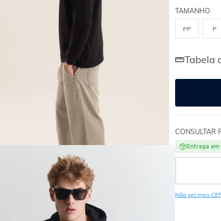
TAMANHO
PP
P
Tabela 
CONSULTAR 
Entrega em 
Não sei meu CE