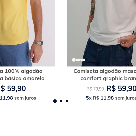
a 100% algodão
Camiseta algodão masc
a básica amarelo
comfort graphic bra
R$
59
,
90
R$
59
,
9
R$
79
,
90
11
,
98
sem juros
5
x
R$
11
,
98
sem juro