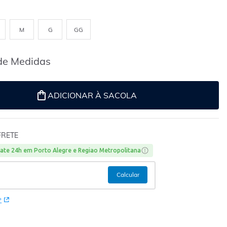
M
G
GG
de Medidas
ADICIONAR À SACOLA
FRETE
ate 24h em Porto Alegre e Regiao Metropolitana
P