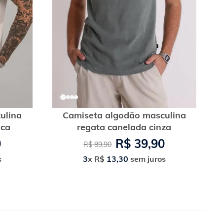
ulina
Camiseta algodão masculina
nca
regata canelada cinza
0
R$
39
,
90
R$
89
,
90
s
3
x
R$
13
,
30
sem juros