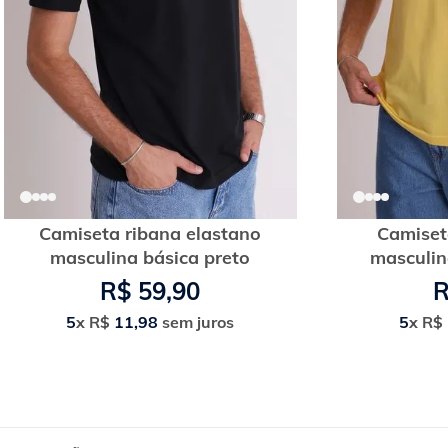
Camiseta ribana elastano
Camiset
masculina básica preto
masculin
R$
59
,
90
5
x
R$
11
,
98
sem juros
5
x
R$