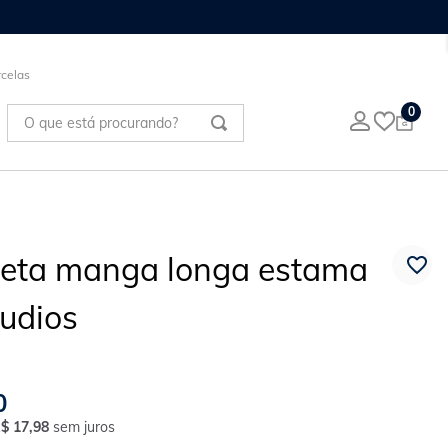
celas
O que está procurando?
0
eta manga longa estama
tudios
0
R$
17
,
98
sem juros