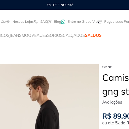
MPRE ONLINE E RETIRE EM UMA DAS NOSSAS 90 LOJAS COM FRETE GRÁTIS!
rtão
Nossas Lojas
SAC
Blog
Entre no Grupo Vip
Pague suas Par
ICOS
JEANS
MOOVE
ACESSÓRIOS
CALÇADOS
SALDOS
GANG
Camis
gng s
R$
89
,
9
ou até
5
x de