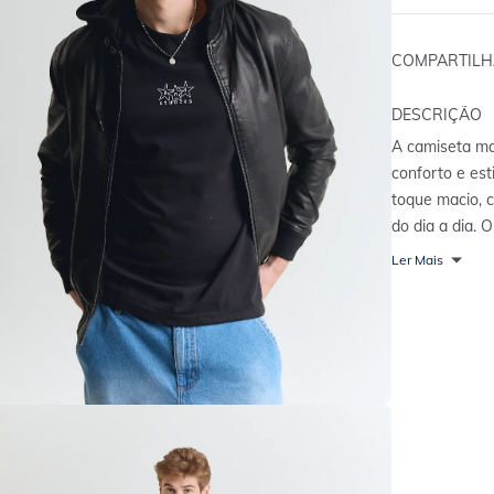
COMPARTIL
DESCRIÇÃO
A camiseta ma
conforto e est
toque macio, 
do dia a dia.
praticidade e 
Ler Mais
casuais, comb
looks modernos