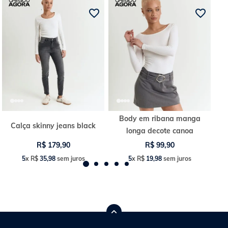
Body em ribana manga
Calça skinny jeans black
longa decote canoa
R$
179
,
90
R$
99
,
90
5
x
R$
35
,
98
sem juros
5
x
R$
19
,
98
sem juros