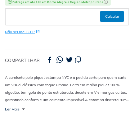
Entrega em ate 24h em Porto Alegre e Regiao Metropolitana
Não sei meu CEP
COMPARTILHAR
A camiseta polo piquet estampa NYC é a pedida certa para quem curte
um visual clássico com toque urbano. Feita em malha piquet 100%
algodão, tem gola de ponta estruturada, decote em V e mangas curtas,
garantindo conforto e um caimento impecável.
A estampa discreta ?NYC?
acima do peito traz um ar moderno e cosmopolita, ideal para quem
Ler Mais
gosta de unir o básico ao estilo das ruas.
Combine com
jeans
,
calça
baggy
ou
bermuda
e finalize com tênis casual pra um look versátil, leve
e cheio de atitude.