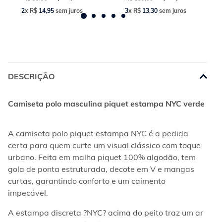
2
x
R$
14
,
95
sem juros
3
x
R$
13
,
30
sem juros
DESCRIÇÃO
Camiseta polo masculina piquet estampa NYC verde
A camiseta polo piquet estampa NYC é a pedida 
certa para quem curte um visual clássico com toque 
urbano. Feita em malha piquet 100% algodão, tem 
gola de ponta estruturada, decote em V e mangas 
curtas, garantindo conforto e um caimento 
impecável.
A estampa discreta ?NYC? acima do peito traz um ar 