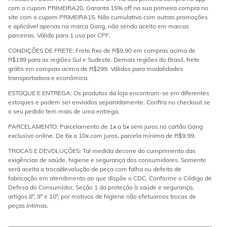
com o cupom PRIMEIRA20. Garanta 15% off na sua primeira compra no
site com o cupom PRIMEIRA15. Não cumulativo com outras promoções
e aplicável apenas na marca Gang, não sendo aceito em marcas
parceiras. Válido para 1 uso por CPF.
CONDIÇÕES DE FRETE: Frete fixo de R$9,90 em compras acima de
R$199 para as regiões Sul e Sudeste. Demais regiões do Brasil, frete
grátis em compras acima de R$299. Válidos para modalidades
transportadora e econômica.
ESTOQUE E ENTREGA: Os produtos da loja encontram-se em diferentes
estoques e podem ser enviados separadamente. Confira no checkout se
o seu pedido tem mais de uma entrega.
PARCELAMENTO: Parcelamento de 1x a 5x sem juros no cartão Gang
exclusivo online. De 6x a 10x com juros, parcela mínima de R$9,99.
TROCAS E DEVOLUÇÕES: Tal medida decorre do cumprimento das
exigências de saúde, higiene e segurança dos consumidores. Somente
será aceita a troca/devolução de peça com falha ou defeito de
fabricação em atendimento ao que dispõe o CDC. Conforme o Código de
Defesa do Consumidor, Seção 1 da proteção à saúde e segurança,
artigos 8º, 9º e 10º, por motivos de higiene não efetuamos trocas de
peças íntimas.