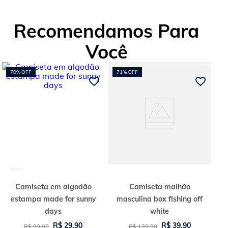
Recomendamos Para
Você
70%
OFF
71%
OFF
Camiseta em algodão
Camiseta malhão
estampa made for sunny
masculina box fishing off
days
white
R$
29
,
90
R$
39
,
90
R$
99
,
90
R$
139
,
90