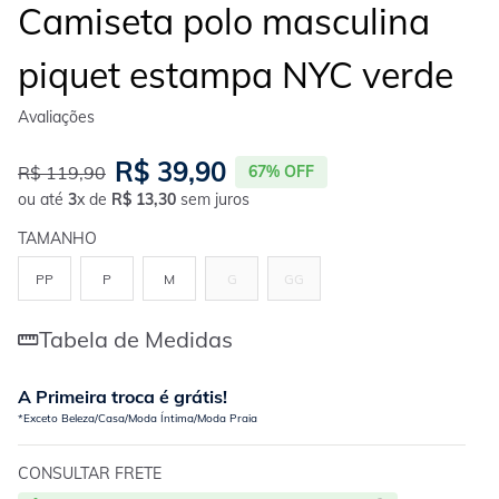
Camiseta polo masculina
piquet estampa NYC verde
R$
39
,
90
R$
119
,
90
67%
OFF
ou até
3
x de
R$
13
,
30
sem juros
TAMANHO
PP
P
M
G
GG
Tabela de Medidas
A Primeira troca é grátis!
*Exceto Beleza/Casa/Moda Íntima/Moda Praia
CONSULTAR FRETE