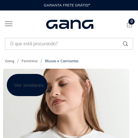
GARANTA FRETE GRÁTIS!*
0
O que está procurando?
Feminino
Blusas e Camisetas
Ver similares