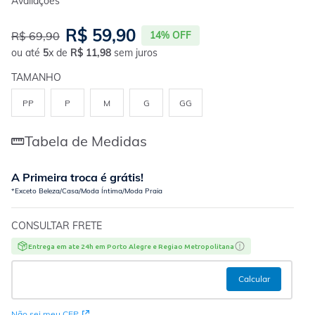
R$
59
,
90
R$
69
,
90
14%
OFF
ou até
5
x de
R$
11
,
98
sem juros
TAMANHO
PP
P
M
G
GG
Tabela de Medidas
A Primeira troca é grátis!
*Exceto Beleza/Casa/Moda Íntima/Moda Praia
CONSULTAR FRETE
Entrega em ate 24h em Porto Alegre e Regiao Metropolitana
Não sei meu CEP