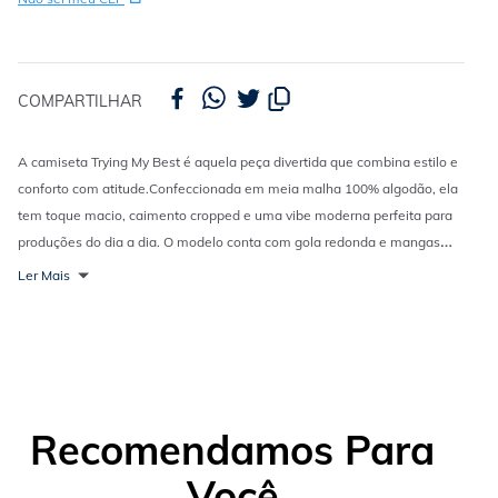
COMPARTILHAR
A camiseta Trying My Best é aquela peça divertida que combina estilo e
conforto com atitude.
Confeccionada em meia malha 100% algodão, ela
tem toque macio, caimento cropped e uma vibe moderna perfeita para
produções do dia a dia. O modelo conta com gola redonda e mangas
curtas, enquanto a estampa de cupido com a frase ?fazendo o meu
Ler Mais
melhor? adiciona personalidade e um detalhe cheio de charme.
Perfeita
para ocasiões casuais, combina super bem com jeans de cintura alta,
calças jogger ou saias para criar looks modernos, confortáveis e cheios
de atitude.
Recomendamos Para
Você