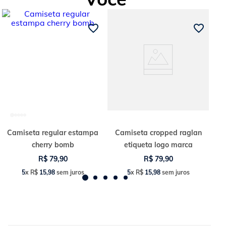
Camiseta regular estampa
Camiseta cropped raglan
cherry bomb
etiqueta logo marca
R$
79
,
90
R$
79
,
90
5
x
R$
15
,
98
sem juros
5
x
R$
15
,
98
sem juros