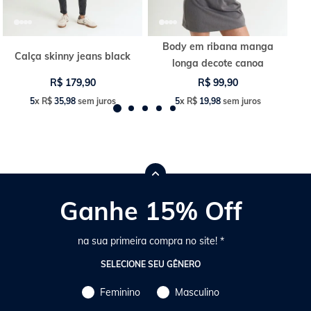
Body em ribana manga
Calça skinny jeans black
longa decote canoa
R$
179
,
90
R$
99
,
90
5
x
R$
35
,
98
sem juros
5
x
R$
19
,
98
sem juros
Ganhe 15% Off
na sua primeira compra no site! *
SELECIONE SEU GÊNERO
Feminino
Masculino