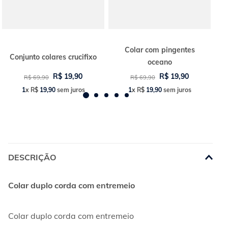
Colar com pingentes
Conjunto colares crucifixo
oceano
R$
19
,
90
R$
19
,
90
R$
69
,
90
R$
69
,
90
1
x
R$
19
,
90
sem juros
1
x
R$
19
,
90
sem juros
DESCRIÇÃO
Colar duplo corda com entremeio
Colar duplo corda com entremeio