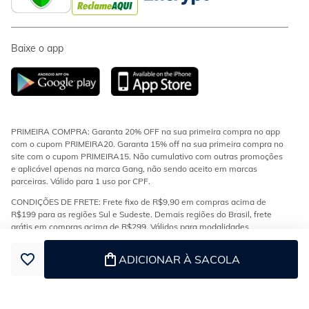
Baixe o app
PRIMEIRA COMPRA: Garanta 20% OFF na sua primeira compra no app
com o cupom PRIMEIRA20. Garanta 15% off na sua primeira compra no
site com o cupom PRIMEIRA15. Não cumulativo com outras promoções
e aplicável apenas na marca Gang, não sendo aceito em marcas
parceiras. Válido para 1 uso por CPF.
CONDIÇÕES DE FRETE: Frete fixo de R$9,90 em compras acima de
R$199 para as regiões Sul e Sudeste. Demais regiões do Brasil, frete
grátis em compras acima de R$299. Válidos para modalidades
transportadora e econômica.
ADICIONAR À SACOLA
ESTOQUE E ENTREGA: Os produtos da loja encontram-se em diferentes
estoques e podem ser enviados separadamente. Confira no checkout se
o seu pedido tem mais de uma entrega.
PARCELAMENTO: Parcelamento de 1x a 5x sem juros no cartão Gang