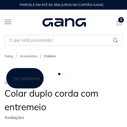
PARCELE EM ATÉ 5X SEM JUROS NO CARTÃO GANG
0
O que está procurando?
Acessórios
Colares
Ver similares
GANG
Colar duplo corda com
entremeio