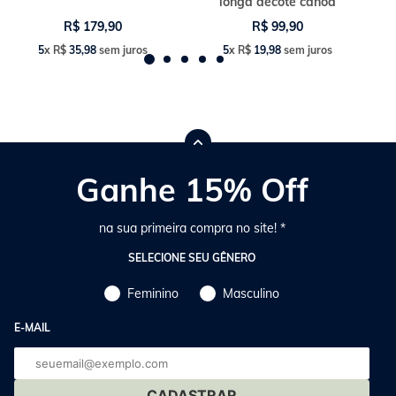
longa decote canoa
R$
179
,
90
R$
99
,
90
5
x
R$
35
,
98
sem juros
5
x
R$
19
,
98
sem juros
Ganhe 15% Off
na sua primeira compra no site! *
SELECIONE SEU GÊNERO
Feminino
Masculino
E-MAIL
E-
mail