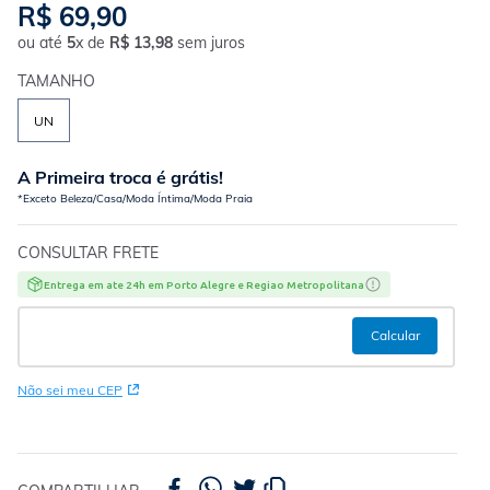
R$
69
,
90
ou até
5
x de
R$
13
,
98
sem juros
TAMANHO
UN
A Primeira troca é grátis!
*Exceto Beleza/Casa/Moda Íntima/Moda Praia
CONSULTAR FRETE
Entrega em ate 24h em Porto Alegre e Regiao Metropolitana
Não sei meu CEP