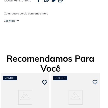
COMPARTILHAR
Colar duplo corda com entremeio
Ler Mais
Recomendamos Para
Você
72%
OFF
72%
OFF