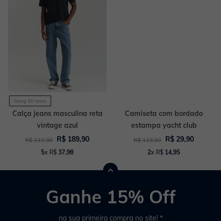
Gang 50 anos
Calça jeans masculina reta
Camiseta com bordado
vintage azul
estampa yacht club
R$
189
,
90
R$
29
,
90
R$
219
,
90
R$
119
,
90
5
x
R$
37
,
98
2
x
R$
14
,
95
Ganhe 15% Off
na sua primeira compra no site! *