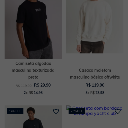
Camiseta algodão
masculina texturizada
Casaco moletom
preto
masculino básico offwhite
R$
29
,
90
R$
119
,
90
R$
119
,
90
2
x
R$
14
,
95
5
x
R$
23
,
98
14%
OFF
75%
OFF