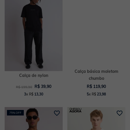
Calça básica moletom
Calça de nylon
chumbo
R$
39
,
90
R$
119
,
90
R$
199
,
90
3
x
R$
13
,
30
5
x
R$
23
,
98
75%
OFF