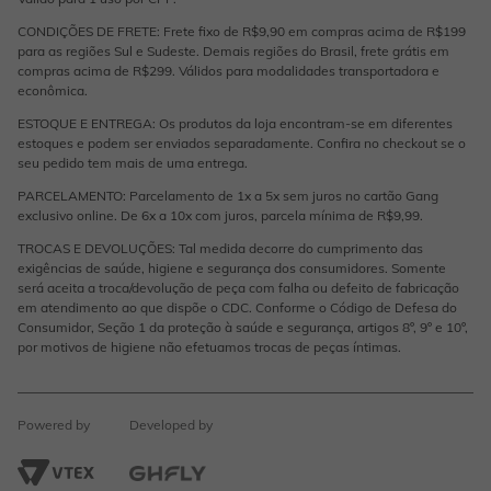
CONDIÇÕES DE FRETE: Frete fixo de R$9,90 em compras acima de R$199
para as regiões Sul e Sudeste. Demais regiões do Brasil, frete grátis em
compras acima de R$299. Válidos para modalidades transportadora e
econômica.
ESTOQUE E ENTREGA: Os produtos da loja encontram-se em diferentes
estoques e podem ser enviados separadamente. Confira no checkout se o
seu pedido tem mais de uma entrega.
PARCELAMENTO: Parcelamento de 1x a 5x sem juros no cartão Gang
exclusivo online. De 6x a 10x com juros, parcela mínima de R$9,99.
TROCAS E DEVOLUÇÕES: Tal medida decorre do cumprimento das
exigências de saúde, higiene e segurança dos consumidores. Somente
será aceita a troca/devolução de peça com falha ou defeito de fabricação
em atendimento ao que dispõe o CDC. Conforme o Código de Defesa do
Consumidor, Seção 1 da proteção à saúde e segurança, artigos 8º, 9º e 10º,
por motivos de higiene não efetuamos trocas de peças íntimas.
Powered by
Developed by