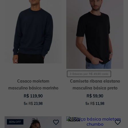
3 Básicas por R$ 49,90 cada
Casaco moletom
Camiseta ribana elastano
masculino básico marinho
masculina básica preto
R$
119
,
90
R$
59
,
90
5
x
R$
23
,
98
5
x
R$
11
,
98
80%
OFF