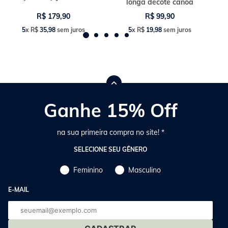
longa decote canoa
R$
179
,
90
R$
99
,
90
5
x
R$
35
,
98
sem juros
5
x
R$
19
,
98
sem juros
Ganhe 15% Off
na sua primeira compra no site! *
SELECIONE SEU GÊNERO
Feminino
Masculino
E-MAIL
E-
mail