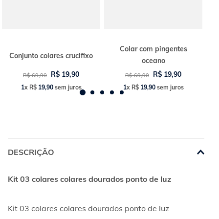
Colar com pingentes
Conjunto colares crucifixo
oceano
R$
19
,
90
R$
19
,
90
R$
69
,
90
R$
69
,
90
1
x
R$
19
,
90
sem juros
1
x
R$
19
,
90
sem juros
DESCRIÇÃO
Kit 03 colares colares dourados ponto de luz
Kit 03 colares colares dourados ponto de luz