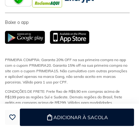
Baixe o app
PRIMEIRA COMPRA: Garanta 20% OFF na sua primeira compra no app
com o cupom PRIMEIRA20. Garanta 15% off na sua primeira compra no
site com o cupom PRIMEIRA15. Não cumulativo com outras promoções
e aplicável apenas na marca Gang, não sendo aceito em marcas
parceiras. Válido para 1 uso por CPF.
CONDIÇÕES DE FRETE: Frete fixo de R$9,90 em compras acima de
R$199 para as regiões Sul e Sudeste. Demais regiões do Brasil, frete
grátis em compras acima de R$299. Válidos para modalidades
transportadora e econômica.
ADICIONAR À SACOLA
ESTOQUE E ENTREGA: Os produtos da loja encontram-se em diferentes
estoques e podem ser enviados separadamente. Confira no checkout se
o seu pedido tem mais de uma entrega.
PARCELAMENTO: Parcelamento de 1x a 5x sem juros no cartão Gang