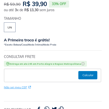
R$
39
,
90
R$
59
,
90
33%
OFF
ou até
3
x de
R$
13
,
30
sem juros
TAMANHO
UN
A Primeira troca é grátis!
*Exceto Beleza/Casa/Moda Íntima/Moda Praia
CONSULTAR FRETE
Entrega em ate 24h em Porto Alegre e Regiao Metropolitana
Não sei meu CEP