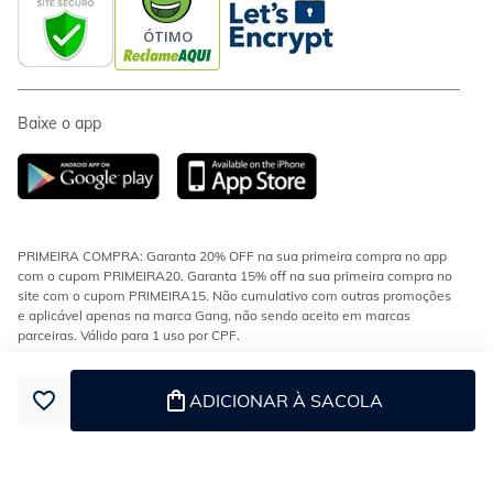
Baixe o app
PRIMEIRA COMPRA: Garanta 20% OFF na sua primeira compra no app
com o cupom PRIMEIRA20. Garanta 15% off na sua primeira compra no
site com o cupom PRIMEIRA15. Não cumulativo com outras promoções
e aplicável apenas na marca Gang, não sendo aceito em marcas
parceiras. Válido para 1 uso por CPF.
CONDIÇÕES DE FRETE: Frete fixo de R$9,90 em compras acima de
R$199 para as regiões Sul e Sudeste. Demais regiões do Brasil, frete
ADICIONAR À SACOLA
grátis em compras acima de R$299. Válidos para modalidades
transportadora e econômica.
ESTOQUE E ENTREGA: Os produtos da loja encontram-se em diferentes
estoques e podem ser enviados separadamente. Confira no checkout se