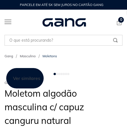
PARCELE EM ATÉ 5X SEM JUROS NO CARTÃO GANG
0
O que está procurando?
Masculino
Moletons
Ver similares
GANG
Moletom algodão
masculina c/ capuz
canguru natural