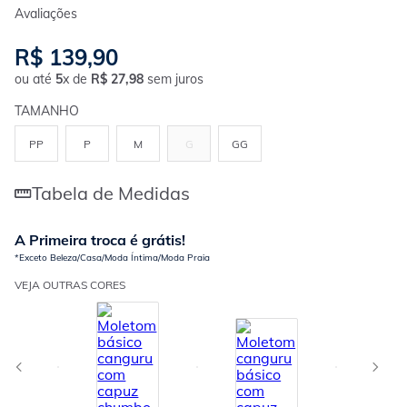
R$
139
,
90
ou até
5
x de
R$
27
,
98
sem juros
TAMANHO
PP
P
M
G
GG
Tabela de Medidas
A Primeira troca é grátis!
*Exceto Beleza/Casa/Moda Íntima/Moda Praia
VEJA OUTRAS CORES