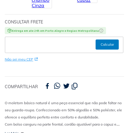
CONSULTAR FRETE
Entrega em ate 24h em Porto Alegre e Regiao Metropolitana
Não sei meu CEP
COMPARTILHAR
O moletom básico natural é uma peça essencial que não pode faltar no
seu guarda-roupa. Confeccionado em 50% algodão e 50% poliéster, ele
oferece o equilíbrio perfeito entre conforto e durabilidade.
Com bolso canguru na parte frontal, cordão ajustável para o capuz e
acabamento canelado no punho e barra, esse moletom garante um