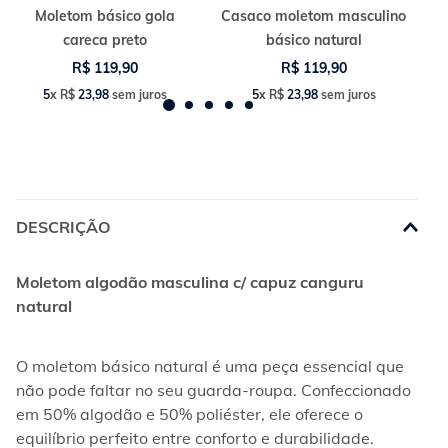
Moletom básico gola
Casaco moletom masculino
careca preto
básico natural
R$
119
,
90
R$
119
,
90
5
x
R$
23
,
98
sem juros
5
x
R$
23
,
98
sem juros
DESCRIÇÃO
Moletom algodão masculina c/ capuz canguru 
natural
O moletom básico natural é uma peça essencial que 
não pode faltar no seu guarda-roupa. Confeccionado 
em 50% algodão e 50% poliéster, ele oferece o 
equilíbrio perfeito entre conforto e durabilidade.