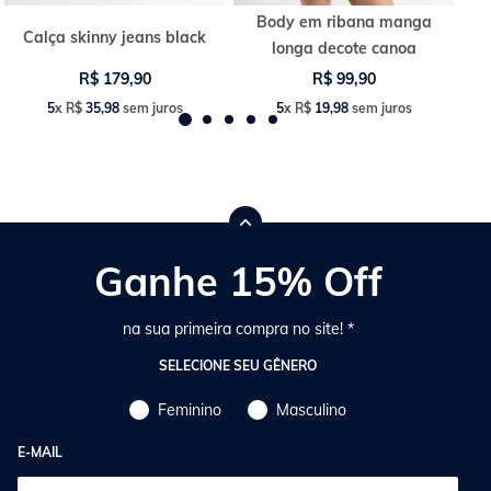
Body em ribana manga
Calça skinny jeans black
longa decote canoa
R$
179
,
90
R$
99
,
90
5
x
R$
35
,
98
sem juros
5
x
R$
19
,
98
sem juros
Ganhe 15% Off
na sua primeira compra no site! *
SELECIONE SEU GÊNERO
Feminino
Masculino
E-MAIL
E-