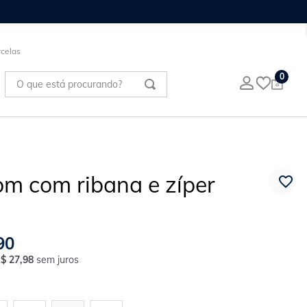
celas
O que está procurando?
0
om com ribana e zíper
90
R$
27
,
98
sem juros