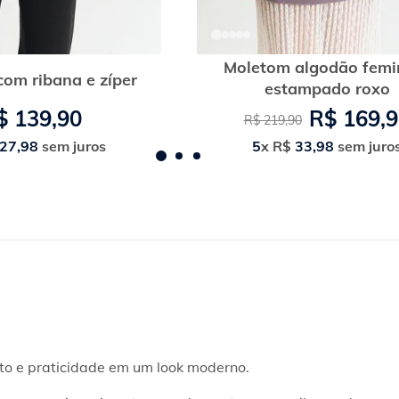
Moletom algodão femi
om ribana e zíper
estampado roxo
$
139
,
90
R$
169
,
9
R$
219
,
90
27
,
98
sem juros
5
x
R$
33
,
98
sem juro
to e praticidade em um look moderno.