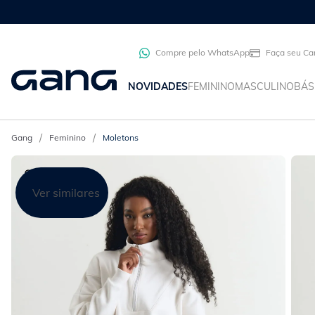
Compre pelo WhatsApp
Faça seu Ca
NOVIDADES
FEMININO
MASCULINO
BÁS
Feminino
Moletons
Ver similares