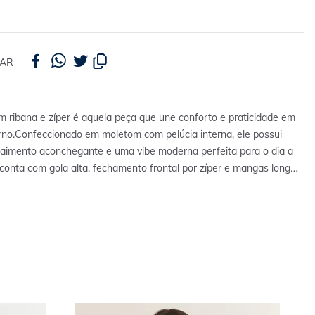
HAR
 ribana e zíper é aquela peça que une conforto e praticidade em
no.
Confeccionado em moletom com pelúcia interna, ele possui
caimento aconchegante e uma vibe moderna perfeita para o dia a
conta com gola alta, fechamento frontal por zíper e mangas longas
antindo praticidade e estilo em qualquer produção.
Perfeito para
ia a dia, combina super bem com jeans, calças jogger ou bermudas
ks confortáveis, despojados e cheios de atitude.