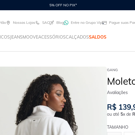
5% OFF NO PIX*
rtão
Nossas Lojas
SAC
Blog
Entre no Grupo Vip
Pague suas Par
ICOS
JEANS
MOOVE
ACESSÓRIOS
CALÇADOS
SALDOS
GANG
Molet
R$
139
,
ou até
5
x de
TAMANHO