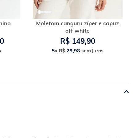
nino
Moletom canguru zíper e capuz
off white
0
R$
149
,
90
s
5
x
R$
29
,
98
sem juros