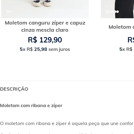
Moletom canguru zíper e capuz
Moletom c
cinza mescla claro
R$
129
,
90
R
5
x
R$
25
,
98
sem juros
5
x
R$
DESCRIÇÃO
Moletom com ribana e zíper
O moletom com ribana e zíper é aquela peça que une confor