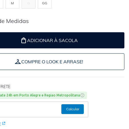
M
G
GG
de Medidas
ADICIONAR À SACOLA
COMPRE O LOOK E ARRASE!
FRETE
ate 24h em Porto Alegre e Regiao Metropolitana
P