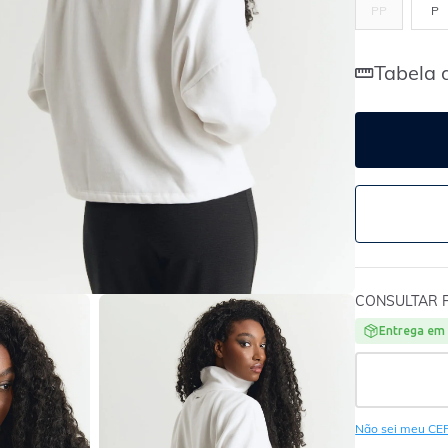
PP
P
Tabela 
CONSULTAR 
Entrega em 
Não sei meu CE