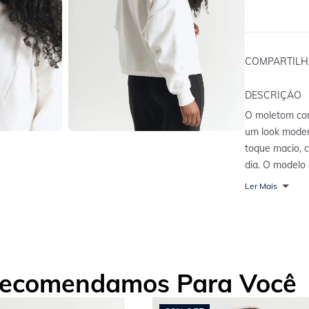
COMPARTIL
DESCRIÇÃO
O moletom com
um look moder
toque macio, 
dia. O modelo 
com punho, gar
Ler Mais
ocasiões do d
para criar loo
ecomendamos Para Você