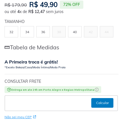
R$
49
,
90
R$
179
,
90
72%
OFF
ou até
4
x de
R$
12
,
47
sem juros
TAMANHO
32
34
36
38
40
42
44
Tabela de Medidas
A Primeira troca é grátis!
*Exceto Beleza/Casa/Moda Íntima/Moda Praia
CONSULTAR FRETE
Entrega em ate 24h em Porto Alegre e Regiao Metropolitana
Não sei meu CEP