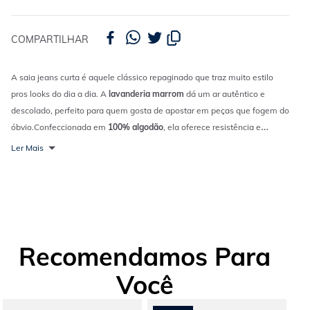
COMPARTILHAR
A saia jeans curta é aquele clássico repaginado que traz muito estilo
pros looks do dia a dia. A
lavanderia marrom
dá um ar autêntico e
descolado, perfeito para quem gosta de apostar em peças que fogem do
óbvio.
Confeccionada em
100% algodão
, ela oferece resistência e
conforto ao mesmo tempo. O
comprimento curto
valoriza as produções
Ler Mais
mais casuais e deixa o visual ainda mais moderno.O detalhe de barra
desfiada entra como toque final, trazendo aquele efeito street que não
pode faltar no look.
Combine com
camiseta estampada
e
tênis
para um
rolê descontraído ou com cropped e jaqueta para elevar o look na noite.
Recomendamos Para
Você