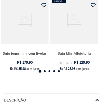
19%
OFF
Saia jeans mini com fivelas
Saia Mini Alfaiataria
R$
179
,
90
R$
129
,
90
R$
159
,
90
5
x
R$
35
,
98
sem juros
5
x
R$
25
,
98
sem juros
DESCRIÇÃO