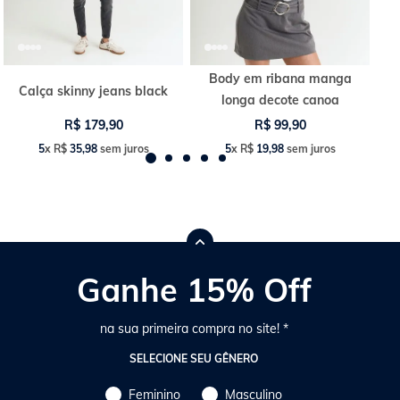
Body em ribana manga
Calça skinny jeans black
longa decote canoa
R$
179
,
90
R$
99
,
90
5
x
R$
35
,
98
sem juros
5
x
R$
19
,
98
sem juros
Ganhe 15% Off
na sua primeira compra no site! *
SELECIONE SEU GÊNERO
Feminino
Masculino