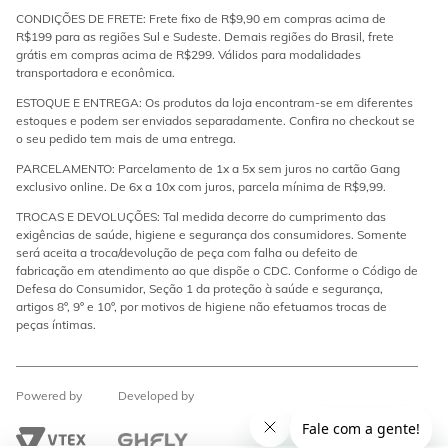
CONDIÇÕES DE FRETE: Frete fixo de R$9,90 em compras acima de
R$199 para as regiões Sul e Sudeste. Demais regiões do Brasil, frete
grátis em compras acima de R$299. Válidos para modalidades
transportadora e econômica.
ESTOQUE E ENTREGA: Os produtos da loja encontram-se em diferentes
estoques e podem ser enviados separadamente. Confira no checkout se
o seu pedido tem mais de uma entrega.
PARCELAMENTO: Parcelamento de 1x a 5x sem juros no cartão Gang
exclusivo online. De 6x a 10x com juros, parcela mínima de R$9,99.
TROCAS E DEVOLUÇÕES: Tal medida decorre do cumprimento das
exigências de saúde, higiene e segurança dos consumidores. Somente
será aceita a troca/devolução de peça com falha ou defeito de
fabricação em atendimento ao que dispõe o CDC. Conforme o Código de
Defesa do Consumidor, Seção 1 da proteção à saúde e segurança,
artigos 8º, 9º e 10º, por motivos de higiene não efetuamos trocas de
peças íntimas.
Powered by
Developed by