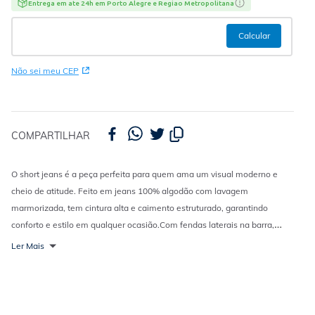
Entrega em ate 24h em Porto Alegre e Regiao Metropolitana
Não sei meu CEP
COMPARTILHAR
O short jeans é a peça perfeita para quem ama um visual moderno e
cheio de atitude. Feito em jeans 100% algodão com lavagem
marmorizada, tem cintura alta e caimento estruturado, garantindo
conforto e estilo em qualquer ocasião.
Com fendas laterais na barra,
bolsos funcionais e fechamento por botão e zíper, ele traz um toque
Ler Mais
descolado e atual pro look, ideal para compor produções casuais e
versáteis.
Combine com
cropped
,
regata
ou
camisa aberta
e finalize com
tênis
ou sandália plataforma pra um look leve, urbano e cheio de
personalidade.