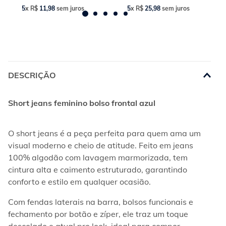
5
x
R$
11
,
98
sem juros
5
x
R$
25
,
98
sem juros
DESCRIÇÃO
Short jeans feminino bolso frontal azul
O short jeans é a peça perfeita para quem ama um 
visual moderno e cheio de atitude. Feito em jeans 
100% algodão com lavagem marmorizada, tem 
cintura alta e caimento estruturado, garantindo 
conforto e estilo em qualquer ocasião.
Com fendas laterais na barra, bolsos funcionais e 
fechamento por botão e zíper, ele traz um toque 