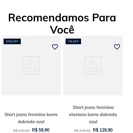
Recomendamos Para
Você
57%
OFF
7%
OFF
Short jeans feminino
Short jeans feminino barra
elastano barra dobrada
dobrada azul
azul
R$
59
,
90
R$
129
,
90
R$
139
,
90
R$
139
,
90