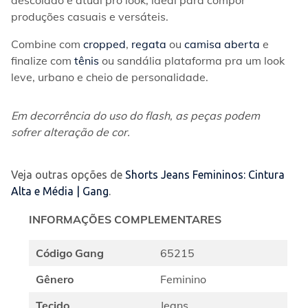
descolado e atual pro look, ideal para compor 
produções casuais e versáteis.
Combine com 
cropped
, 
regata
 ou 
camisa aberta
 e 
finalize com 
tênis
 ou sandália plataforma pra um look 
leve, urbano e cheio de personalidade.
Em decorrência do uso do flash, as peças podem 
sofrer alteração de cor.
Veja outras opções de
Shorts Jeans Femininos: Cintura
Alta e Média | Gang
.
INFORMAÇÕES COMPLEMENTARES
Código Gang
65215
Gênero
Feminino
Tecido
Jeans