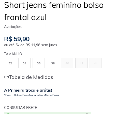
Short jeans feminino bolso
frontal azul
R$
59
,
90
ou até
5
x de
R$
11
,
98
sem juros
TAMANHO
32
34
36
38
40
42
44
Tabela de Medidas
A Primeira troca é grátis!
*Exceto Beleza/Casa/Moda Íntima/Moda Praia
CONSULTAR FRETE