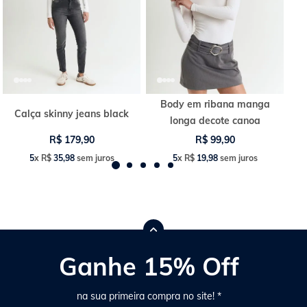
Body em ribana manga
Calça skinny jeans black
longa decote canoa
R$
179
,
90
R$
99
,
90
5
x
R$
35
,
98
sem juros
5
x
R$
19
,
98
sem juros
Ganhe 15% Off
na sua primeira compra no site! *