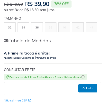
R$
39
,
90
R$
179
,
90
78%
OFF
ou até
3
x de
R$
13
,
30
sem juros
TAMANHO
32
34
36
38
40
42
44
Tabela de Medidas
A Primeira troca é grátis!
*Exceto Beleza/Casa/Moda Íntima/Moda Praia
CONSULTAR FRETE
Entrega em ate 24h em Porto Alegre e Regiao Metropolitana
Não sei meu CEP