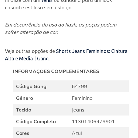
finalize com um 
tênis
 ou sandália para um look 
casual e estiloso sem esforço.
Em decorrência do uso do flash, as peças podem 
sofrer alteração de cor.
Veja outras opções de
Shorts Jeans Femininos: Cintura
Alta e Média | Gang
.
INFORMAÇÕES COMPLEMENTARES
Código Gang
64799
Gênero
Feminino
Tecido
Jeans
Código Completo
11301406479901
Cores
Azul