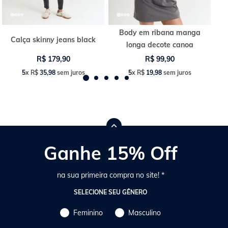
Body em ribana manga
Calça skinny jeans black
longa decote canoa
R$
179
,
90
R$
99
,
90
5
x
R$
35
,
98
sem juros
5
x
R$
19
,
98
sem juros
Ganhe 15% Off
na sua primeira compra no site! *
SELECIONE SEU GÊNERO
Feminino
Masculino