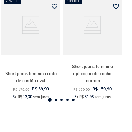
78%
OFF
20%
OFF
Short jeans feminino
Short jeans feminino cinto
aplicação de conha
de cordão azul
marrom
R$
39
,
90
R$
159
,
90
R$
179
,
90
R$
199
,
90
3
x
R$
13
,
30
sem juros
5
x
R$
31
,
98
sem juros