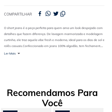
COMPARTILHAR
O short jeans é a peça perfeita para quem ama um look despojado com
detalhes que fazem diferença. De lavagem marmorizada e modelagem
curtinha, ele traz aquela vibe fresh e moderna, ideal para os dias de sol e
rolês casuais.
Confeccionado em jeans 100% algodão, tem fechamento
por botão e zíper, bolsos funcionais, barra desfiada e um bordado lateral
Ler Mais
de estrelas que adiciona um toque divertido e cheio de personalidade. O
cordão na cintura completa o visual com um ar leve e
descontraído.
Combine com
cropped
, regata ou
camisa
aberta e finalize
com um
tênis
ou sandália para um look casual e estiloso sem esforço.
Recomendamos Para
Você