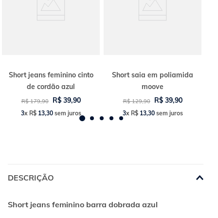
Short jeans feminino cinto
Short saia em poliamida
de cordão azul
moove
R$
39
,
90
R$
39
,
90
R$
179
,
90
R$
129
,
90
3
x
R$
13
,
30
sem juros
3
x
R$
13
,
30
sem juros
DESCRIÇÃO
Short jeans feminino barra dobrada azul