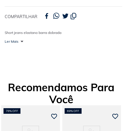
COMPARTILHAR
Short jeans elastano barra dobrada
Ler Mais
Recomendamos Para
Você
78%
OFF
69%
OFF