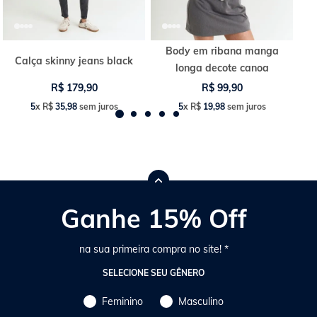
Body em ribana manga
Calça skinny jeans black
longa decote canoa
R$
179
,
90
R$
99
,
90
5
x
R$
35
,
98
sem juros
5
x
R$
19
,
98
sem juros
Ganhe 15% Off
na sua primeira compra no site! *
SELECIONE SEU GÊNERO
Feminino
Masculino