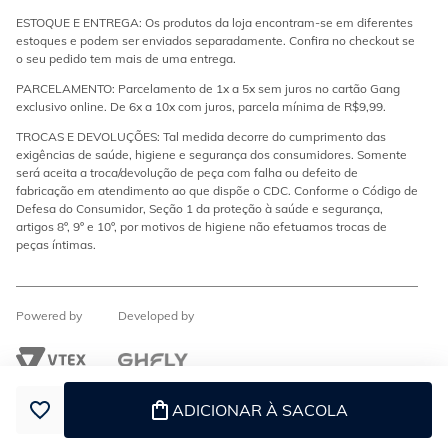
ESTOQUE E ENTREGA: Os produtos da loja encontram-se em diferentes
estoques e podem ser enviados separadamente. Confira no checkout se
o seu pedido tem mais de uma entrega.
PARCELAMENTO: Parcelamento de 1x a 5x sem juros no cartão Gang
exclusivo online. De 6x a 10x com juros, parcela mínima de R$9,99.
TROCAS E DEVOLUÇÕES: Tal medida decorre do cumprimento das
exigências de saúde, higiene e segurança dos consumidores. Somente
será aceita a troca/devolução de peça com falha ou defeito de
fabricação em atendimento ao que dispõe o CDC. Conforme o Código de
Defesa do Consumidor, Seção 1 da proteção à saúde e segurança,
artigos 8º, 9º e 10º, por motivos de higiene não efetuamos trocas de
peças íntimas.
Powered by
Developed by
ADICIONAR À SACOLA