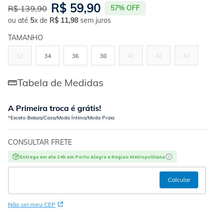
R$
59
,
90
R$
139
,
90
57%
OFF
ou até
5
x de
R$
11
,
98
sem juros
TAMANHO
32
34
36
38
40
42
44
Tabela de Medidas
A Primeira troca é grátis!
*Exceto Beleza/Casa/Moda Íntima/Moda Praia
CONSULTAR FRETE
Entrega em ate 24h em Porto Alegre e Regiao Metropolitana
Não sei meu CEP