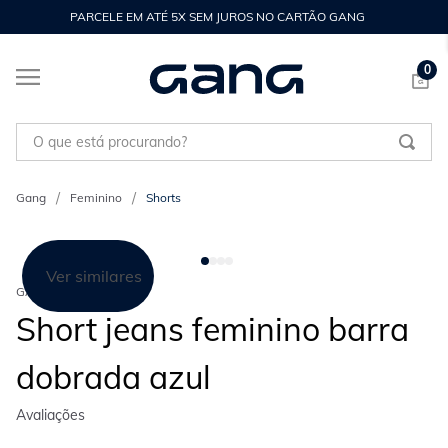
PARCELE EM ATÉ 5X SEM JUROS NO CARTÃO GANG
0
O que está procurando?
Feminino
Shorts
Ver similares
GANG
Short jeans feminino barra
dobrada azul