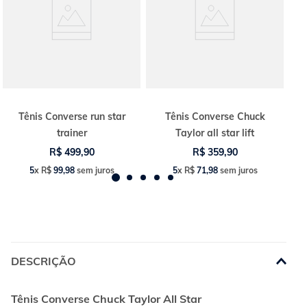
Tênis Converse run star
Tênis Converse Chuck
trainer
Taylor all star lift
R$
499
,
90
R$
359
,
90
5
x
R$
99
,
98
sem juros
5
x
R$
71
,
98
sem juros
DESCRIÇÃO
Tênis Converse Chuck Taylor All Star