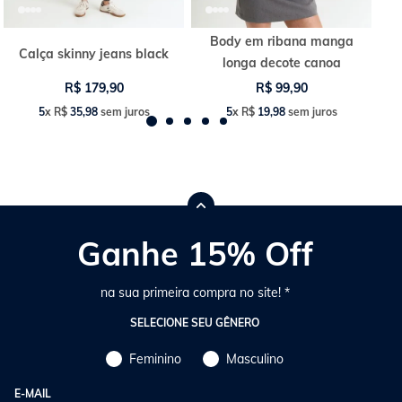
Body em ribana manga
Calça skinny jeans black
longa decote canoa
R$
179
,
90
R$
99
,
90
5
x
R$
35
,
98
sem juros
5
x
R$
19
,
98
sem juros
Ganhe 15% Off
na sua primeira compra no site! *
SELECIONE SEU GÊNERO
Feminino
Masculino
E-MAIL