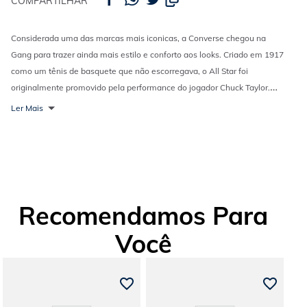
COMPARTILHAR
Considerada uma das marcas mais iconicas, a Converse chegou na
Gang para trazer ainda mais estilo e conforto aos looks. Criado em 1917
como um tênis de basquete que não escorregava, o All Star foi
originalmente promovido pela performance do jogador Chuck Taylor.
Porém, ao passar das décadas algo incrível acontece: o sneaker, com
Ler Mais
seu visual atemporal e seu clássico logo no tornozelo, foi organicamente
adotado por rebeldes, artistas, músicos, sonhadores, pensadores e
originais. Sua silhueta clássica, o Chuck Taylor All Star está entre os
modelos de sneakers mais icônicos de todos os tempos um símbolo de
conforto e autenticidade cultural. Características e benefícios:- Tênis em
cano baixo de lona de algodão- Silhueta icônica com biqueira de
Recomendamos Para
borracha- Palmilha em EVA deixa seus pés confortáveis- Solado de
Você
borracha com padrão de diamanteALERTA FORMA GRANDE!!!
SUGERIMOS COMPRAR UM NÚMERO MENOR