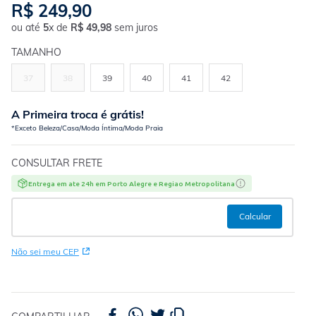
R$
249
,
90
ou até
5
x de
R$
49
,
98
sem juros
TAMANHO
37
38
39
40
41
42
A Primeira troca é grátis!
*Exceto Beleza/Casa/Moda Íntima/Moda Praia
CONSULTAR FRETE
Entrega em ate 24h em Porto Alegre e Regiao Metropolitana
Não sei meu CEP